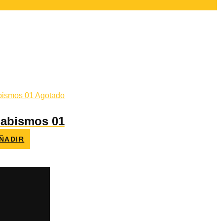
Agotado
s abismos 01
ÑADIR
io
al
0 €.