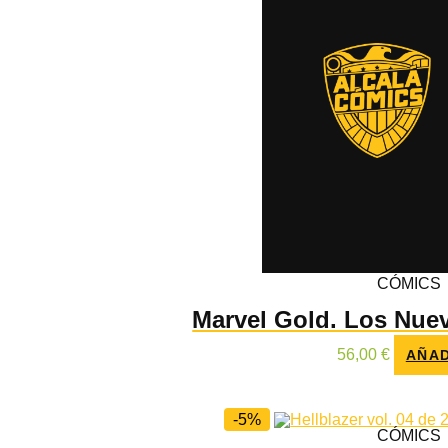
CÓMICS
Marvel Gold. Los Nue
56,00
€
AÑAD
-5%
CÓMICS