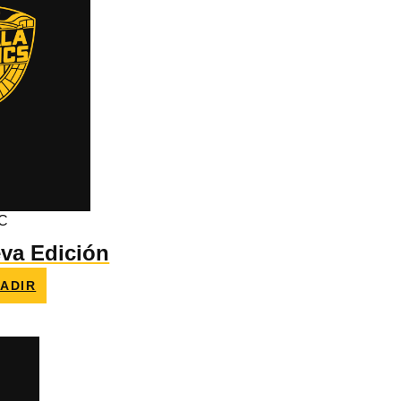
C
va Edición
ADIR
o
l
€.