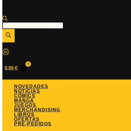
Búsqueda
de
productos
0,00
€
NOVEDADES
NOTICIAS
CÓMICS
MANGA
JUEGOS
MERCHANDISING
LIBROS
OFERTAS
PRE-PEDIDOS