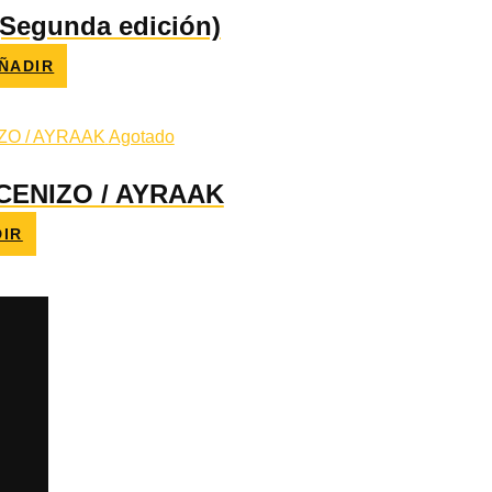
 (Segunda edición)
ÑADIR
io
al
0 €.
Agotado
CENIZO / AYRAAK
IR