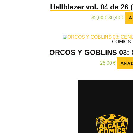
Hellblazer vol. 04 de 26
El
El
32,00
€
30,40
€
A
precio
prec
original
actu
era:
es:
32,00 €.
30,4
CÓMICS
ORCOS Y GOBLINS 03: 
25,00
€
AÑAD