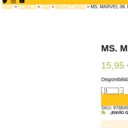
Inicio
>
CÓMICS
>
USA
>
Marvel Comics
> MS. MARVEL 06
MS. 
15,95
Disponibilid
MS.
-
+
MARVEL
06.
DAÑO
SKU:
POR
97884
SEGUNDO
¡ENVÍO 
cantidad