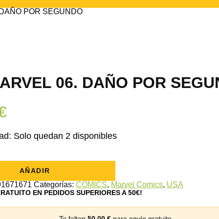
. DAÑO POR SEGUNDO
MARVEL 06. DAÑO POR SEG
€
ad:
Solo quedan 2 disponibles
AÑADIR
91671671
Categorías:
CÓMICS
,
Marvel Comics
,
USA
GRATUITO EN PEDIDOS SUPERIORES A 50€!
Te faltan
50,00
€
para envío gratuito