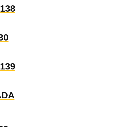
138
30
139
ADA