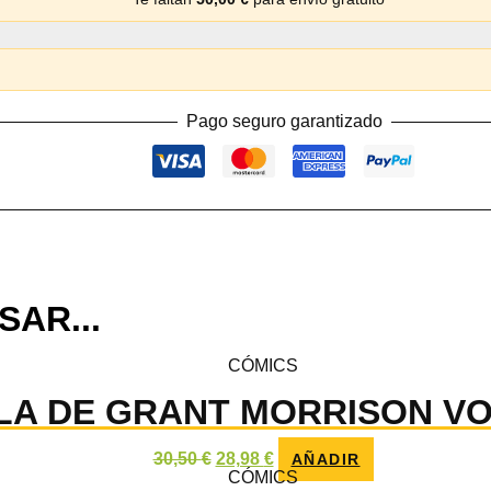
Pago seguro garantizado
SAR...
CÓMICS
LA DE GRANT MORRISON VO
El
El
30,50
€
28,98
€
AÑADIR
precio
precio
CÓMICS