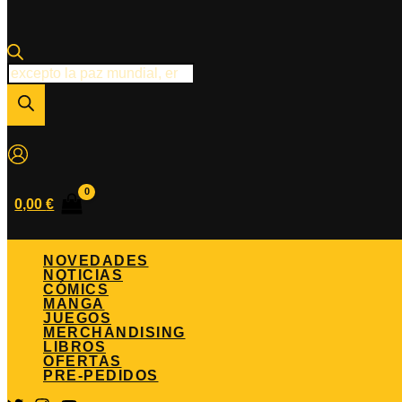
Búsqueda
de
productos
0,00
€
NOVEDADES
NOTICIAS
CÓMICS
MANGA
JUEGOS
MERCHANDISING
LIBROS
OFERTAS
PRE-PEDIDOS