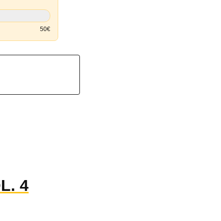
50€
L. 4