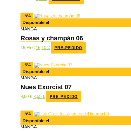
precio
precio
original
actual
era:
es:
10,00 €.
9,50 €.
-5%
Disponible el
MANGA
Rosas y champán 06
El
El
16,95
€
16,10
€
PRE-PEDIDO
precio
precio
original
actual
era:
es:
16,95 €.
16,10 €.
-5%
Disponible el
MANGA
Nues Exorcist 07
El
El
9,00
€
8,55
€
PRE-PEDIDO
precio
precio
original
actual
era:
es:
9,00 €.
8,55 €.
-5%
Disponible el
MANGA