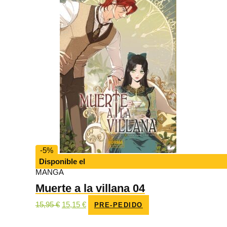
-5%
Disponible el
MANGA
Muerte a la villana 04
El
El
15,95
€
15,15
€
PRE-PEDIDO
precio
precio
original
actual
era:
es: