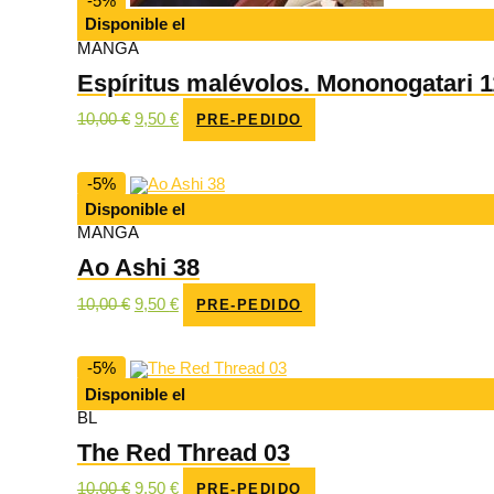
-5%
Disponible el
MANGA
Espíritus malévolos. Mononogatari 1
El
El
10,00
€
9,50
€
PRE-PEDIDO
precio
precio
original
actual
era:
es:
10,00 €.
9,50 €.
-5%
Disponible el
MANGA
Ao Ashi 38
El
El
10,00
€
9,50
€
PRE-PEDIDO
precio
precio
original
actual
era:
es:
10,00 €.
9,50 €.
-5%
Disponible el
BL
The Red Thread 03
El
El
10,00
€
9,50
€
PRE-PEDIDO