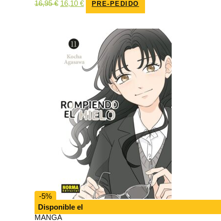
El
El
16,95
€
16,10
€
PRE-PEDIDO
precio
precio
original
actual
era:
es:
16,95 €.
16,10 €.
-5%
Disponible el
MANGA