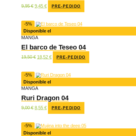
El
El
9,95
€
9,45
€
PRE-PEDIDO
precio
precio
original
actual
era:
es:
9,95 €.
9,45 €.
-5%
Disponible el
MANGA
El barco de Teseo 04
El
El
19,50
€
18,52
€
PRE-PEDIDO
precio
precio
original
actual
era:
es:
19,50 €.
18,52 €.
-5%
Disponible el
MANGA
Ruri Dragon 04
El
El
9,00
€
8,55
€
PRE-PEDIDO
precio
precio
original
actual
era:
es:
9,00 €.
8,55 €.
-5%
Disponible el