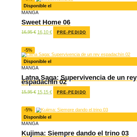
Disponible el
MANGA
Sweet Home 06
El
El
16,95
€
16,10
€
PRE-PEDIDO
precio
precio
original
actual
era:
es:
16,95 €.
16,10 €.
-5%
Disponible el
MANGA
Latna Saga: Supervivencia de un rey
espadachín 02
El
El
15,95
€
15,15
€
PRE-PEDIDO
precio
precio
original
actual
era:
es:
15,95 €.
15,15 €.
-5%
Disponible el
MANGA
Kujima: Siempre dando el trino 03