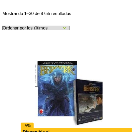
Ordenado
Mostrando 1–30 de 9755 resultados
por
los
últimos
-5%