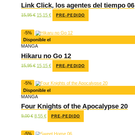
Link Click, los agentes del tiempo 06
El
El
15,95
€
15,15
€
PRE-PEDIDO
precio
precio
original
actual
era:
es:
15,95 €.
15,15 €.
-5%
Disponible el
MANGA
Hikaru no Go 12
El
El
15,95
€
15,15
€
PRE-PEDIDO
precio
precio
original
actual
era:
es:
15,95 €.
15,15 €.
-5%
Disponible el
MANGA
Four Knights of the Apocalypse 20
El
El
9,00
€
8,55
€
PRE-PEDIDO
precio
precio
original
actual
era:
es:
9,00 €.
8,55 €.
-5%