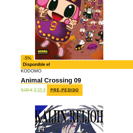
-5%
Disponible el
KODOMO
Animal Crossing 09
El
El
9,00
€
8,55
€
PRE-PEDIDO
precio
precio
original
actual
era:
es:
9,00 €.
8,55 €.