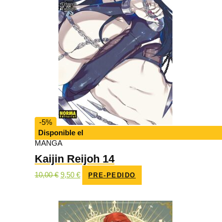
-5%
Disponible el
MANGA
Kaijin Reijoh 14
El
El
10,00
€
9,50
€
PRE-PEDIDO
precio
precio
original
actual
era:
es:
10,00 €.
9,50 €.