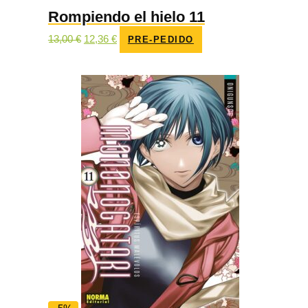
Rompiendo el hielo 11
El
El
13,00
€
12,36
€
PRE-PEDIDO
precio
precio
original
actual
era:
es:
13,00 €.
12,36 €.