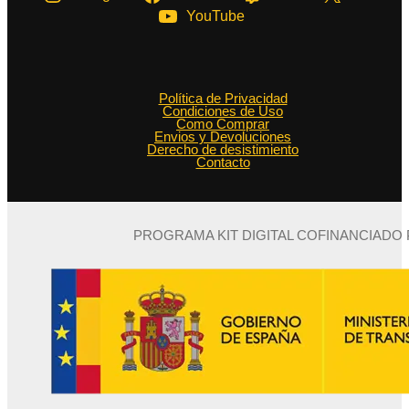
YouTube
Política de Privacidad
Condiciones de Uso
Como Comprar
Envios y Devoluciones
Derecho de desistimiento
Contacto
PROGRAMA KIT DIGITAL COFINANCIADO