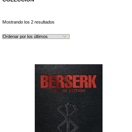
Ordenado
Mostrando los 2 resultados
por
los
últimos