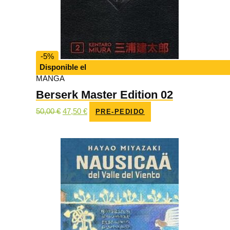
-5%
Disponible el
MANGA
Berserk Master Edition 02
El
El
50,00
€
47,50
€
PRE-PEDIDO
precio
precio
original
actual
era:
es:
50,00 €.
47,50 €.