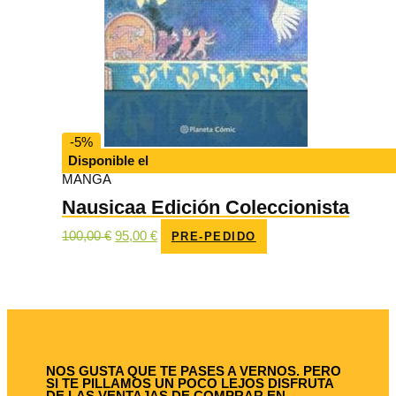
-5%
Disponible el
MANGA
Nausicaa Edición Coleccionista
El
El
100,00
€
95,00
€
PRE-PEDIDO
precio
precio
original
actual
era:
es:
100,00 €.
95,00 €.
NOS GUSTA QUE TE PASES A VERNOS. PERO
SI TE PILLAMOS UN POCO LEJOS DISFRUTA
DE LAS VENTAJAS DE COMPRAR EN