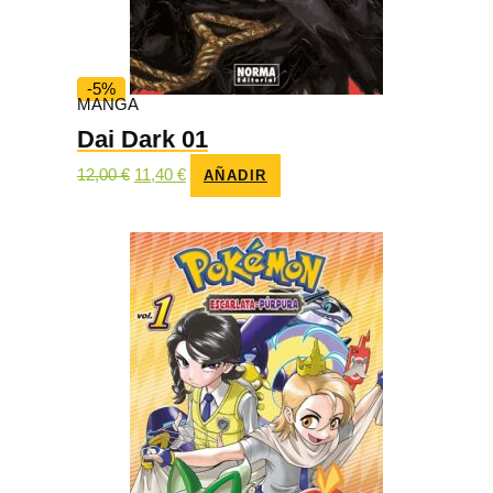
-5%
MANGA
Dai Dark 01
El
El
12,00
€
11,40
€
AÑADIR
precio
precio
original
actual
era:
es:
12,00 €.
11,40 €.