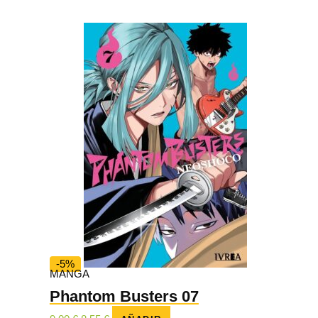
original
actual
era:
es:
24,90 €.
23,65 €.
-5%
MANGA
Phantom Busters 07