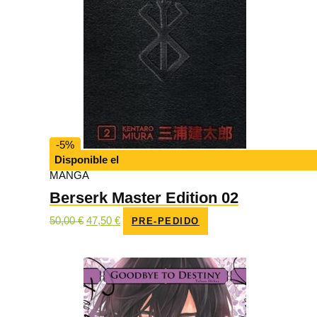
-5%
Disponible el
MANGA
Berserk Master Edition 02
El
El
50,00
€
47,50
€
PRE-PEDIDO
precio
precio
original
actual
era:
es:
50,00 €.
47,50 €.