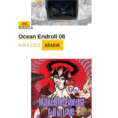
-5%
MANGA
Ocean Endroll 08
El
El
9,00
€
8,55
€
AÑADIR
precio
precio
original
actual
era:
es:
9,00 €.
8,55 €.