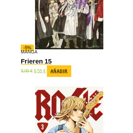
-5%
MANGA
Frieren 15
El
El
9,00
€
8,55
€
AÑADIR
precio
precio
original
actual
era:
es:
9,00 €.
8,55 €.