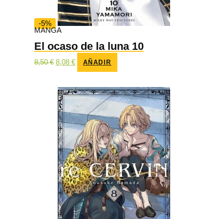
-5%
MANGA
El ocaso de la luna 10
El
El
8,50
€
8,08
€
AÑADIR
precio
precio
original
actual
era:
es:
8,50 €.
8,08 €.