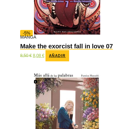
-5%
MANGA
Make the exorcist fall in love 07
El
El
8,50
€
8,08
€
AÑADIR
precio
precio
original
actual
era:
es:
8,50 €.
8,08 €.