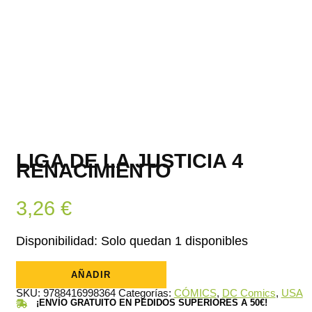
LIGA DE LA JUSTICIA 4
RENACIMIENTO
3,26
€
Disponibilidad:
Solo quedan 1 disponibles
LIGA
DE
AÑADIR
LA
SKU:
9788416998364
Categorías:
CÓMICS
,
DC Comics
,
USA
JUSTICIA
¡ENVÍO GRATUITO EN PEDIDOS SUPERIORES A 50€!
4