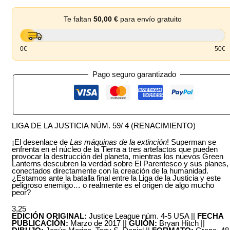
RENACIMIENTO
cantidad
Te faltan
50,00
€
para envío gratuito
0€
50€
Pago seguro garantizado
LIGA DE LA JUSTICIA NÚM. 59/ 4 (RENACIMIENTO)
¡El desenlace de
Las máquinas de la extinción
! Superman se
enfrenta en el núcleo de la Tierra a tres artefactos que pueden
provocar la destrucción del planeta, mientras los nuevos Green
Lanterns descubren la verdad sobre El Parentesco y sus planes,
conectados directamente con la creación de la humanidad.
¿Estamos ante la batalla final entre la Liga de la Justicia y este
peligroso enemigo… o realmente es el origen de algo mucho
peor?
3,25 
EDICIÓN ORIGINAL:
Justice League núm. 4-5 USA
||
FECHA
PUBLICACIÓN:
Marzo de 2017
||
GUIÓN:
Bryan Hitch
||