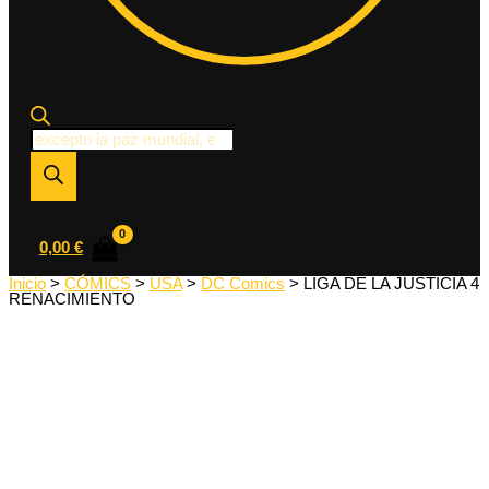
Búsqueda
de
productos
0,00
€
Inicio
>
CÓMICS
>
USA
>
DC Comics
> LIGA DE LA JUSTICIA 4
RENACIMIENTO