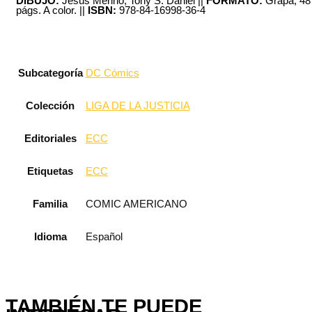
DIBUJO:
Jesús Merino, Tony S. Daniel
||
FORMATO:
Grapa, 48
págs. A color.
||
ISBN:
978-84-16998-36-4
Subcategoría
DC Cómics
Colección
LIGA DE LA JUSTICIA
Editoriales
ECC
Etiquetas
ECC
Familia
COMIC AMERICANO
Idioma
Español
TAMBIÉN TE PUEDE