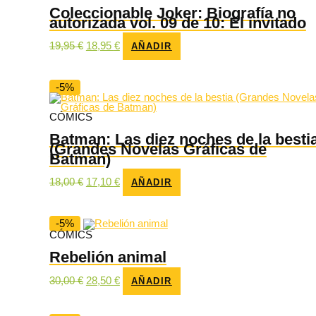
Coleccionable Joker: Biografía no
autorizada vol. 09 de 10: El invitado
El
El
19,95
€
18,95
€
AÑADIR
precio
precio
original
actual
era:
es:
19,95 €.
18,95 €.
-5%
CÓMICS
Batman: Las diez noches de la besti
(Grandes Novelas Gráficas de
Batman)
El
El
18,00
€
17,10
€
AÑADIR
precio
precio
original
actual
era:
es:
18,00 €.
17,10 €.
-5%
CÓMICS
Rebelión animal
El
El
30,00
€
28,50
€
AÑADIR
precio
precio
original
actual
era:
es: