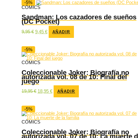
30,00 €.
28,50 €.
-5%
CÓMICS
Sandman: Los cazadores de sueños
(DC Pocket)
El
El
9,95
€
9,45
€
AÑADIR
precio
precio
original
actual
era:
es:
9,95 €.
9,45 €.
-5%
CÓMICS
Coleccionable Joker: Biografía no
autorizada vol. 08 de 10: Final del
juego
El
El
19,95
€
18,95
€
AÑADIR
precio
precio
original
actual
era:
es:
19,95 €.
18,95 €.
-5%
CÓMICS
Coleccionable Joker: Biografía no
autorizada vol. 07 de 10: La muerte 