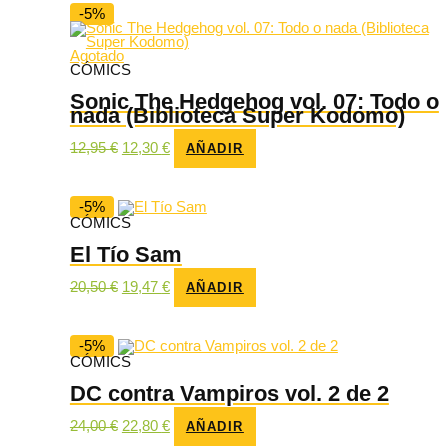
9,95 €.
9,45 €.
-5%
Agotado
CÓMICS
Sonic The Hedgehog vol. 07: Todo o
nada (Biblioteca Super Kodomo)
El
El
12,95
€
12,30
€
AÑADIR
precio
precio
original
actual
era:
es:
12,95 €.
12,30 €.
-5%
CÓMICS
El Tío Sam
El
El
20,50
€
19,47
€
AÑADIR
precio
precio
original
actual
era:
es:
20,50 €.
19,47 €.
-5%
CÓMICS
DC contra Vampiros vol. 2 de 2
El
El
24,00
€
22,80
€
AÑADIR
precio
precio