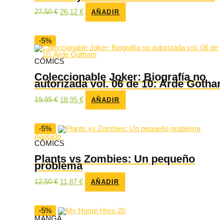
El
El
27,50
€
26,12
€
AÑADIR
precio
precio
original
actual
era:
es:
27,50 €.
26,12 €.
-5%
CÓMICS
Coleccionable Joker: Biografía no
autorizada vol. 06 de 10: Arde Goth
El
El
19,95
€
18,95
€
AÑADIR
precio
precio
original
actual
era:
es:
19,95 €.
18,95 €.
-5%
Agotado
CÓMICS
Plants vs Zombies: Un pequeño
problema
El
El
12,50
€
11,87
€
AÑADIR
precio
precio
original
actual
era:
es:
12,50 €.
11,87 €.
-5%
MANGA