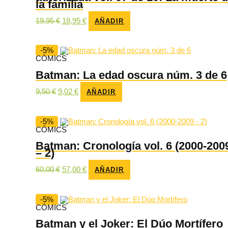
la familia
El
El
19,95
€
18,95
€
AÑADIR
precio
precio
original
actual
era:
es:
19,95 €.
18,95 €.
-5%
CÓMICS
Batman: La edad oscura núm. 3 de 6
El
El
9,50
€
9,02
€
AÑADIR
precio
precio
original
actual
era:
es:
9,50 €.
9,02 €.
-5%
CÓMICS
Batman: Cronología vol. 6 (2000-200
– 2)
El
El
60,00
€
57,00
€
AÑADIR
precio
precio
original
actual
era:
es:
60,00 €.
57,00 €.
-5%
CÓMICS
Batman y el Joker: El Dúo Mortífero