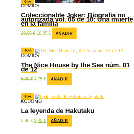
-5%
CÓMICS
Coleccionable Joker: Biografía no
autorizada vol. 05 de 10: Una muerte
en la familia
El
El
19,95
€
18,95
€
AÑADIR
precio
precio
original
actual
era:
es:
19,95 €.
18,95 €.
-5%
CÓMICS
The Nice House by the Sea núm. 01
de 12
El
El
5,00
€
4,75
€
AÑADIR
precio
precio
original
actual
era:
es:
5,00 €.
4,75 €.
-5%
Agotado
KODOMO
La leyenda de Hakutaku
El
El
9,95
€
9,45
€
AÑADIR
precio
precio
original
actual
era:
es: