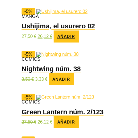
original
actual
era:
es:
24,00 €.
22,80 €.
-5%
MANGA
Ushijima, el usurero 02
El
El
27,50
€
26,12
€
AÑADIR
precio
precio
original
actual
era:
es:
27,50 €.
26,12 €.
-5%
CÓMICS
Nightwing núm. 38
El
El
3,50
€
3,33
€
AÑADIR
precio
precio
original
actual
era:
es:
3,50 €.
3,33 €.
-5%
CÓMICS
Green Lantern núm. 2/123
El
El
27,50
€
26,12
€
AÑADIR
precio
precio
original
actual
era:
es: