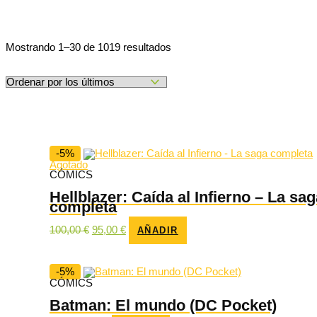
Ordenado
Mostrando 1–30 de 1019 resultados
por
los
últimos
-5%
Agotado
CÓMICS
Hellblazer: Caída al Infierno – La sag
completa
El
El
100,00
€
95,00
€
AÑADIR
precio
precio
original
actual
era:
es:
100,00 €.
95,00 €.
-5%
CÓMICS
Batman: El mundo (DC Pocket)