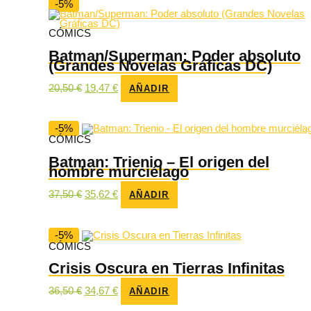
27,50 €.
26,12 €.
-5%
CÓMICS
Batman/Superman: Poder absoluto
(Grandes Novelas Gráficas DC)
El
El
20,50
€
19,47
€
AÑADIR
precio
precio
original
actual
era:
es:
20,50 €.
19,47 €.
-5%
CÓMICS
Batman: Trienio – El origen del
hombre murciélago
El
El
37,50
€
35,62
€
AÑADIR
precio
precio
original
actual
era:
es:
37,50 €.
35,62 €.
-5%
CÓMICS
Crisis Oscura en Tierras Infinitas
El
El
36,50
€
34,67
€
AÑADIR
precio
precio
original
actual