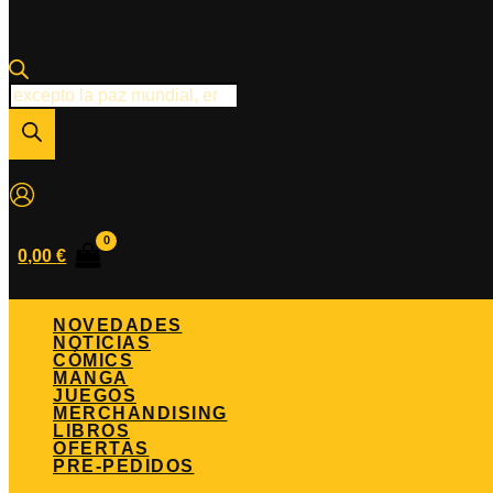
Búsqueda
de
productos
0,00
€
NOVEDADES
NOTICIAS
CÓMICS
MANGA
JUEGOS
MERCHANDISING
LIBROS
OFERTAS
PRE-PEDIDOS