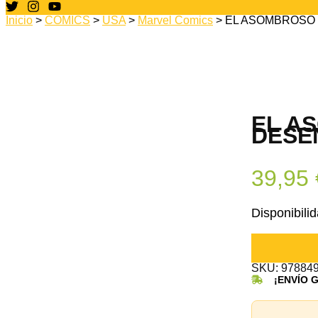
Inicio
>
CÓMICS
>
USA
>
Marvel Comics
> EL ASOMBROSO
EL A
DESE
39,95
Disponibilid
EL
ASOMBROS
SPIDERMA
SKU:
97884
05.
¡ENVÍO 
POR
FIN
DESENMAS
cantidad