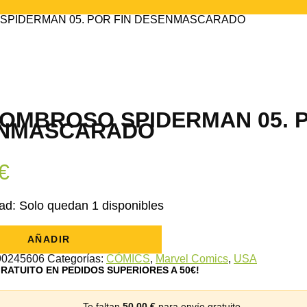
 SPIDERMAN 05. POR FIN DESENMASCARADO
SOMBROSO SPIDERMAN 05. P
NMASCARADO
€
ad:
Solo quedan 1 disponibles
AÑADIR
O
N
90245606
Categorías:
CÓMICS
,
Marvel Comics
,
USA
GRATUITO EN PEDIDOS SUPERIORES A 50€!
CARADO
Te faltan
50,00
€
para envío gratuito