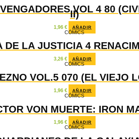
VENGADORES VOL 4 80 (CIV
II)
1,96
€
AÑADIR
CÓMICS
A DE LA JUSTICIA 4 RENACI
3,26
€
AÑADIR
CÓMICS
EZNO VOL.5 070 (EL VIEJO 
1,96
€
AÑADIR
CÓMICS
CTOR VON MUERTE: IRON M
1,96
€
AÑADIR
CÓMICS