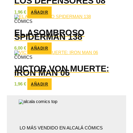
LOS DEFENSORES 08
1,96
€
AÑADIR
CÓMICS
EL ASOMBROSO
SPIDERMAN 138
6,00
€
AÑADIR
CÓMICS
VICTOR VON MUERTE:
IRON MAN 06
1,96
€
AÑADIR
LO MÁS VENDIDO EN ALCALÁ CÓMICS