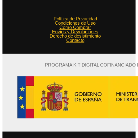
Política de Privacidad
Condiciones de Uso
Como Comprar
Envios y Devoluciones
Derecho de desistimiento
Contacto
PROGRAMA KIT DIGITAL COFINANCIADO