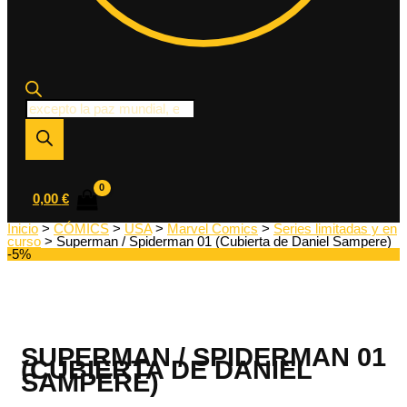
Búsqueda
de
productos
0,00
€
Inicio
>
CÓMICS
>
USA
>
Marvel Comics
>
Series limitadas y en
curso
> Superman / Spiderman 01 (Cubierta de Daniel Sampere)
-5%
SUPERMAN / SPIDERMAN 01
(CUBIERTA DE DANIEL
SAMPERE)