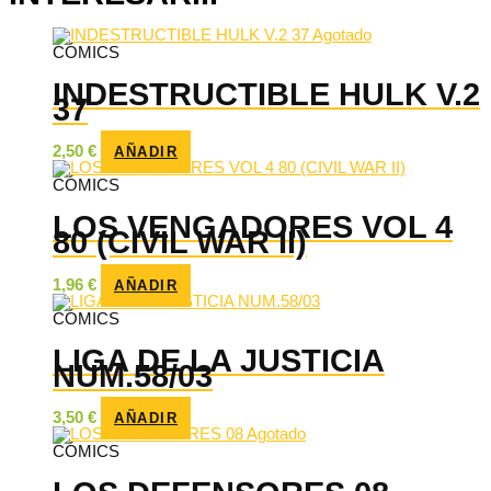
Agotado
CÓMICS
INDESTRUCTIBLE HULK V.2
37
2,50
€
AÑADIR
CÓMICS
LOS VENGADORES VOL 4
80 (CIVIL WAR II)
1,96
€
AÑADIR
CÓMICS
LIGA DE LA JUSTICIA
NUM.58/03
3,50
€
AÑADIR
Agotado
CÓMICS