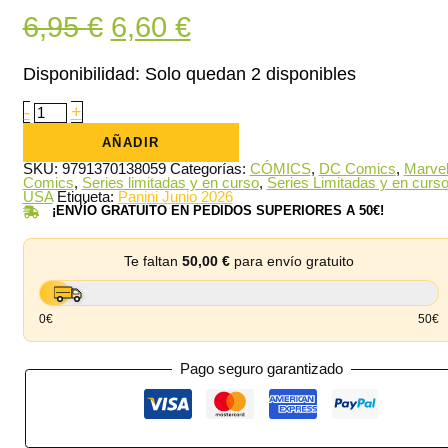
El
El
6,95
€
6,60
€
precio
precio
Disponibilidad:
Solo quedan 2 disponibles
original
actual
Superman
-
+
/
era:
es:
Spiderman
AÑADIR
01
6,95 €.
6,60 €.
(Cubierta
SKU:
9791370138059
Categorías:
CÓMICS
,
DC Comics
,
Marve
de
Comics
,
Series limitadas y en curso
,
Series Limitadas y en curs
Daniel
USA
Etiqueta:
Panini Junio 2026
Sampere)
¡ENVÍO GRATUITO EN PEDIDOS SUPERIORES A 50€!
cantidad
Te faltan
50,00
€
para envío gratuito
0€
50€
Pago seguro garantizado