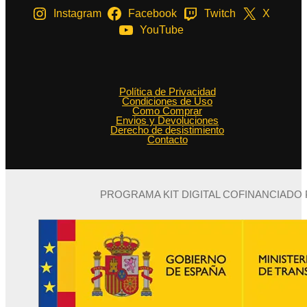
Instagram
Facebook
Twitch
X
YouTube
Política de Privacidad
Condiciones de Uso
Como Comprar
Envios y Devoluciones
Derecho de desistimiento
Contacto
PROGRAMA KIT DIGITAL COFINANCIADO