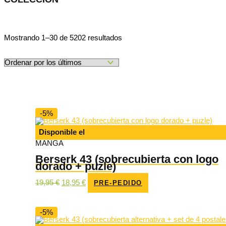
Ordenado
Mostrando 1–30 de 5202 resultados
por
los
últimos
-5%
Disponible el
MANGA
Berserk 43 (sobrecubierta con logo
dorado + puzle)
El
El
19,95
€
18,95
€
PRE-PEDIDO
precio
precio
original
actual
era:
es:
19,95 €.
18,95 €.
-5%