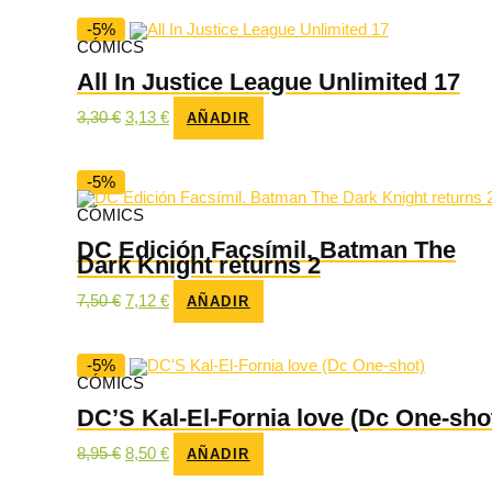
era:
es:
72,00 €.
68,40 €.
-5%
CÓMICS
All In Justice League Unlimited 17
El
El
3,30
€
3,13
€
AÑADIR
precio
precio
original
actual
era:
es:
3,30 €.
3,13 €.
-5%
CÓMICS
DC Edición Facsímil. Batman The
Dark Knight returns 2
El
El
7,50
€
7,12
€
AÑADIR
precio
precio
original
actual
era:
es:
7,50 €.
7,12 €.
-5%
CÓMICS
DC’S Kal-El-Fornia love (Dc One-sho
El
El
8,95
€
8,50
€
AÑADIR
precio
precio
original
actual