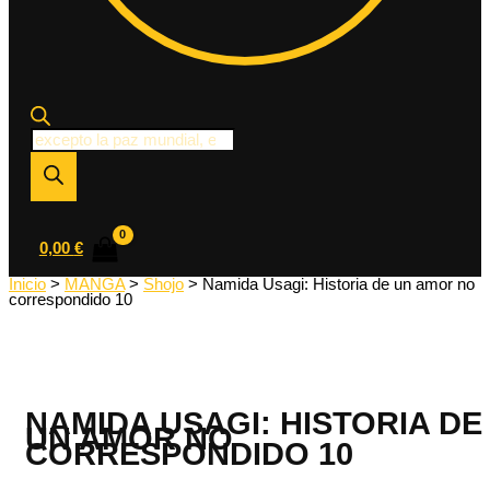
Búsqueda
de
productos
0,00
€
Inicio
>
MANGA
>
Shojo
> Namida Usagi: Historia de un amor no
correspondido 10
NAMIDA USAGI: HISTORIA DE
UN AMOR NO
CORRESPONDIDO 10