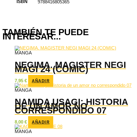
ISBN
9788416805365
TAMBIÉN TE PUEDE
INTERESAR...
MANGA
NEGIMA. MAGISTER NEGI
MAGI 24 (COMIC)
7,95
€
AÑADIR
MANGA
NAMIDA USAGI: HISTORIA
DE UN AMOR NO
CORRESPONDIDO 07
8,00
€
AÑADIR
MANGA