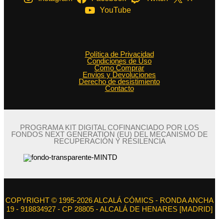
YouTube
Política de Privacidad
Condiciones de Uso
Como Comprar
Envios y Devoluciones
Derecho de desistimiento
Contacto
PROGRAMA KIT DIGITAL COFINANCIADO POR LOS
FONDOS NEXT GENERATION (EU) DEL MECANISMO DE
RECUPERACIÓN Y RESILENCIA
COPYRIGHT © 1995-2026 ALCALÁ CÓMICS - RONDA ANCHA
19 - 918834927 - CP 28805 - ALCALÁ DE HENARES [MADRID]