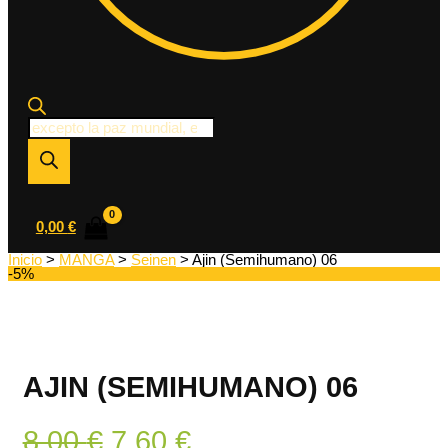
Búsqueda
de
productos
0,00
€
Inicio
>
MANGA
>
Seinen
> Ajin (Semihumano) 06
-5%
AJIN (SEMIHUMANO) 06
El
El
8,00
€
7,60
€