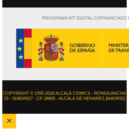
PROGRAMA KIT DIGITAL COFINANCIADO
COPYRIGHT © 1995-2026 ALCALÁ CÓMICS - RONDA ANCHA
19 - 918834927 - CP 28805 - ALCALÁ DE HENARES [MADRID]