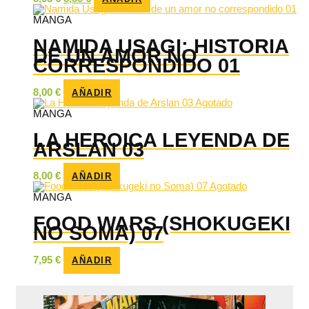
precio
precio
original
actual
MANGA
era:
es:
8,95 €.
8,50 €.
NAMIDA USAGI: HISTORIA
DE UN AMOR NO
CORRESPONDIDO 01
8,00
€
AÑADIR
Agotado
MANGA
LA HEROICA LEYENDA DE
ARSLAN 03
8,00
€
AÑADIR
Agotado
MANGA
FOOD WARS (SHOKUGEKI
NO SOMA) 07
7,95
€
AÑADIR