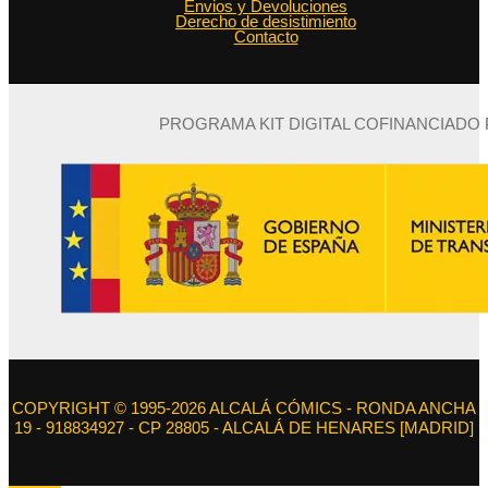
Envios y Devoluciones
Derecho de desistimiento
Contacto
PROGRAMA KIT DIGITAL COFINANCIADO
COPYRIGHT © 1995-2026 ALCALÁ CÓMICS - RONDA ANCHA
19 - 918834927 - CP 28805 - ALCALÁ DE HENARES [MADRID]