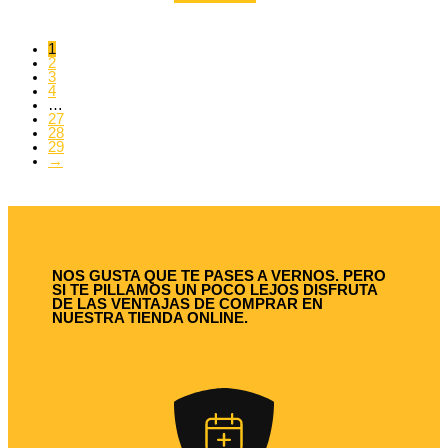
original
actual
era:
es:
16,95 €.
16,10 €.
1
2
3
4
…
27
28
29
→
NOS GUSTA QUE TE PASES A VERNOS. PERO
SI TE PILLAMOS UN POCO LEJOS DISFRUTA
DE LAS VENTAJAS DE COMPRAR EN
NUESTRA TIENDA ONLINE.