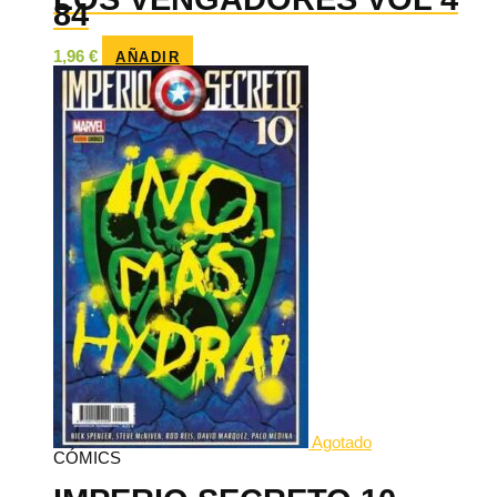
84
1,96
€
AÑADIR
Agotado
CÓMICS