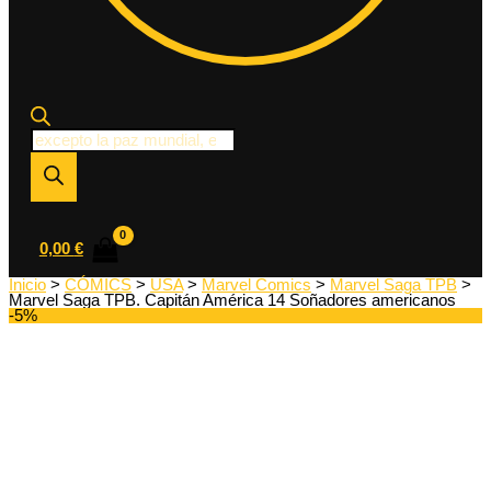
Búsqueda
de
productos
0,00
€
Inicio
>
CÓMICS
>
USA
>
Marvel Comics
>
Marvel Saga TPB
>
Marvel Saga TPB. Capitán América 14 Soñadores americanos
-5%