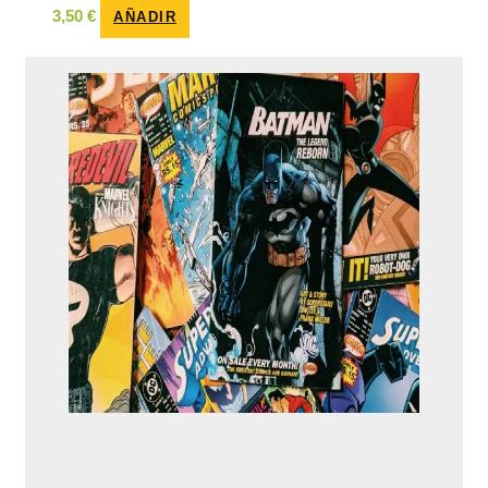
3,50
€
AÑADIR