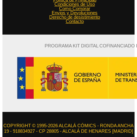
Política de Privacidad
Condiciones de Uso
Como Comprar
Envios y Devoluciones
Derecho de desistimiento
Contacto
PROGRAMA KIT DIGITAL COFINANCIADO
COPYRIGHT © 1995-2026 ALCALÁ CÓMICS - RONDA ANCHA
19 - 918834927 - CP 28805 - ALCALÁ DE HENARES [MADRID]