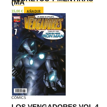
(MA
15,00
€
AÑADIR
CÓMICS
LOS VENGADORES VOL 4