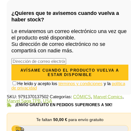
era:
es:
¿Quieres que te avisemos cuando vuelva a
20,00 €.
19,00 €.
haber stock?
Le enviaremos un correo electrónico una vez que
el producto esté disponible.
Su dirección de correo electrónico no se
compartirá con nadie más.
He leído y acepto los
términos y condiciones
y la
política
de privacidad
SKU:
9791370137502
Categorías:
CÓMICS
,
Marvel Comics
,
Marvel Saga TPB
,
USA
¡ENVÍO GRATUITO EN PEDIDOS SUPERIORES A 50€!
Te faltan
50,00
€
para envío gratuito