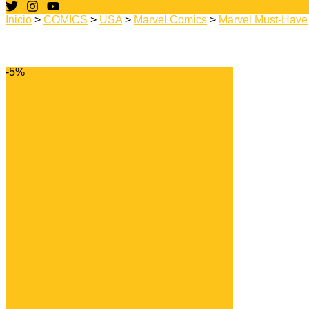
Inicio
>
CÓMICS
>
USA
>
Marvel Comics
>
Marvel Must-Have
-5%