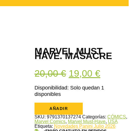
MARVEL MUST
HAVE. MASACRE
El
El
20,00
€
19,00
€
precio
precio
Disponibilidad:
Solo quedan 1
disponibles
original
actual
Marvel
era:
es:
AÑADIR
Must
Have.
SKU:
9791370137274
Categorías:
CÓMICS
,
20,00 €.
19,00 €
Masacre
Marvel Comics
,
Marvel Must-Have
,
USA
cantidad
Etiqueta:
Novedades Panini Julio 2026
¡ENVÍO GRATUITO EN PEDIDOS