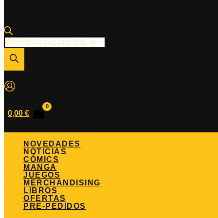
Búsqueda
de
productos
0,00
€
NOVEDADES
NOTICIAS
CÓMICS
MANGA
JUEGOS
MERCHANDISING
LIBROS
OFERTAS
PRE-PEDIDOS