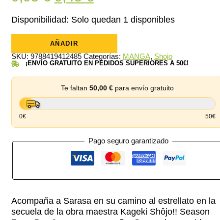
precio
precio
Disponibilidad:
Solo quedan 1 disponibles
original
actual
Kageki
Shôjo!!
AÑADIR
era:
es:
05
SKU:
9788419412485
Categorías:
MANGA
,
Shojo
cantidad
9,95 €.
9,45 €.
¡ENVÍO GRATUITO EN PEDIDOS SUPERIORES A 50€!
Te faltan
50,00
€
para envío gratuito
0€
50€
Pago seguro garantizado
Acompaña a Sarasa en su camino al estrellato en la
secuela de la obra maestra Kageki Shôjo!! Season