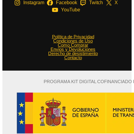
Instagram
Facebook
Twitch
X
YouTube
Política de Privacidad
Condiciones de Uso
Como Comprar
Envios y Devoluciones
Derecho de desistimiento
Contacto
PROGRAMA KIT DIGITAL COFINANCIADO