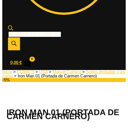
Búsqueda
de
productos
0,00
€
Inicio
>
CÓMICS
>
USA
>
Marvel Comics
>
Series limitadas y en
curso
> Iron Man 01 (Portada de Carmen Carnero)
-5%
IRON MAN 01 (PORTADA DE
CARMEN CARNERO)