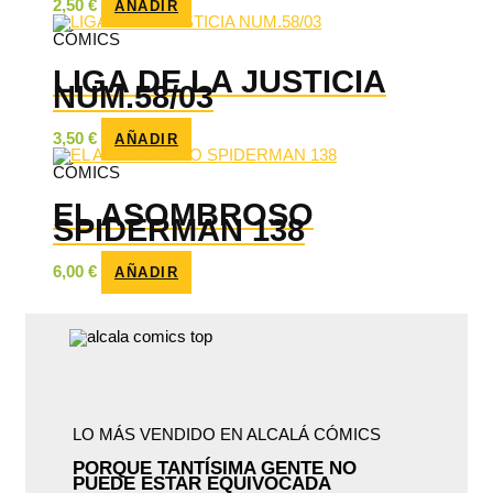
2,50
€
AÑADIR
CÓMICS
LIGA DE LA JUSTICIA
NUM.58/03
3,50
€
AÑADIR
CÓMICS
EL ASOMBROSO
SPIDERMAN 138
6,00
€
AÑADIR
LO MÁS VENDIDO EN ALCALÁ CÓMICS
PORQUE TANTÍSIMA GENTE NO
PUEDE ESTAR EQUIVOCADA