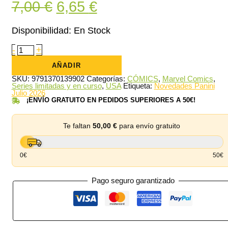
El
El
7,00
€
6,65
€
precio
precio
Disponibilidad:
En Stock
original
actual
Iron
-
+
Man
era:
es:
01
AÑADIR
(Portada
7,00 €.
6,65 €.
de
SKU:
9791370139902
Categorías:
CÓMICS
,
Marvel Comics
,
Carmen
Series limitadas y en curso
,
USA
Etiqueta:
Novedades Panini
Carnero)
Julio 2026
cantidad
¡ENVÍO GRATUITO EN PEDIDOS SUPERIORES A 50€!
Te faltan
50,00
€
para envío gratuito
0€
50€
Pago seguro garantizado