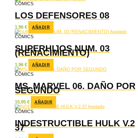
CÓMICS
LOS DEFENSORES 08
1,96
€
AÑADIR
Agotado
CÓMICS
SUPERHIJOS NUM. 03
(RENACIMIENTO)
1,96
€
AÑADIR
CÓMICS
MS. MARVEL 06. DAÑO POR
SEGUNDO
15,95
€
AÑADIR
Agotado
CÓMICS
INDESTRUCTIBLE HULK V.2
37