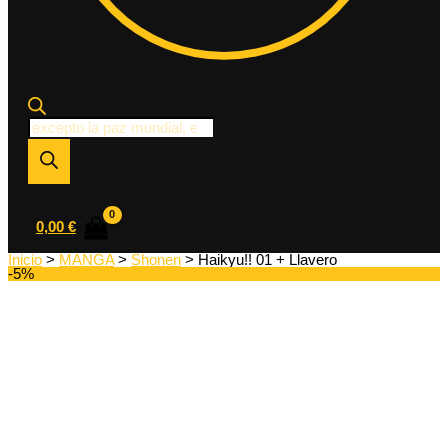
Búsqueda
de
productos
0,00
€
Inicio
>
MANGA
>
Shonen
> Haikyu!! 01 + Llavero
-5%