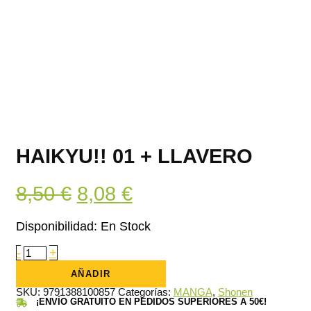
HAIKYU!! 01 + LLAVERO
El
El
8,50
€
8,08
€
precio
precio
Disponibilidad:
En Stock
original
actual
Haikyu!!
-
+
01
era:
es:
+
AÑADIR
Llavero
8,50 €.
8,08 €.
cantidad
SKU:
9791388100857
Categorías:
MANGA
,
Shonen
¡ENVÍO GRATUITO EN PEDIDOS SUPERIORES A 50€!