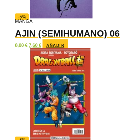
-5%
MANGA
AJIN (SEMIHUMANO) 06
El
El
8,00
€
7,60
€
AÑADIR
precio
precio
original
actual
era:
es:
8,00 €.
7,60 €.
-5%