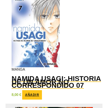
MANGA
NAMIDA USAGI: HISTORIA
DE UN AMOR NO
CORRESPONDIDO 07
8,00
€
AÑADIR