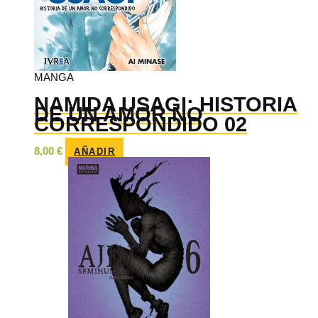
MANGA
NAMIDA USAGI: HISTORIA
DE UN AMOR NO
CORRESPONDIDO 02
8,00
€
AÑADIR