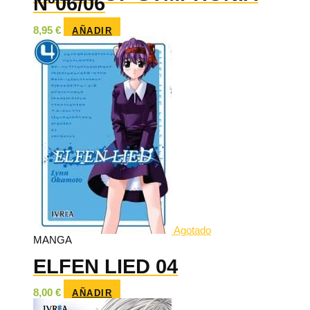
Nº06/06
8,95
€
AÑADIR
Agotado
MANGA
ELFEN LIED 04
8,00
€
AÑADIR