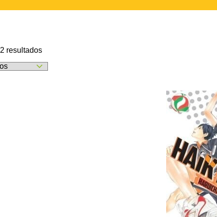
Ordenado
2 resultados
por
los
últimos