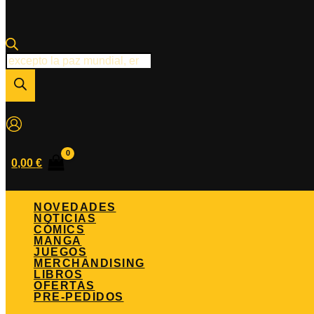
Búsqueda
de
productos
0,00
€
NOVEDADES
NOTICIAS
CÓMICS
MANGA
JUEGOS
MERCHANDISING
LIBROS
OFERTAS
PRE-PEDIDOS