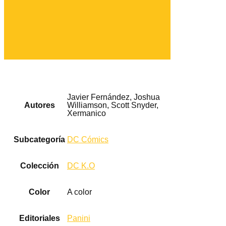
Javier Fernández, Joshua
Autores
Williamson, Scott Snyder,
Xermanico
Subcategoría
DC Cómics
Colección
DC K.O
Color
A color
Editoriales
Panini