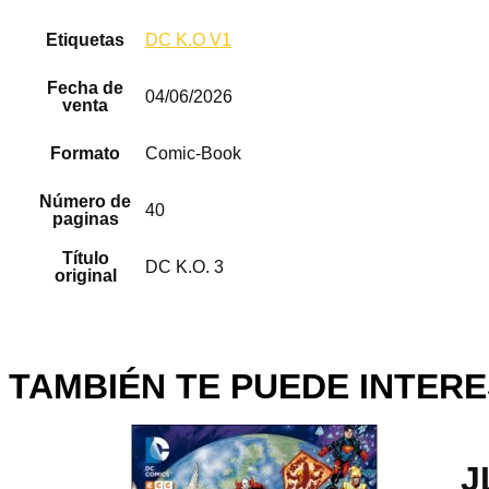
Etiquetas
DC K.O V1
Fecha de
04/06/2026
venta
Formato
Comic-Book
Número de
40
paginas
Título
DC K.O. 3
original
TAMBIÉN TE PUEDE INTERE
J