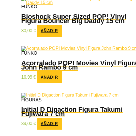
FUNKO
Bioshock Super Sized POP! Vinyl
Figura Bouncer Big Daddy 15 cm
30,00
€
AÑADIR
FUNKO
Acorralado POP! Movies Vinyl Figur
John Rambo 9 cm
16,99
€
AÑADIR
FIGURAS
Initial D Digaction Figura Takumi
Fujiwara 7 cm
39,00
€
AÑADIR