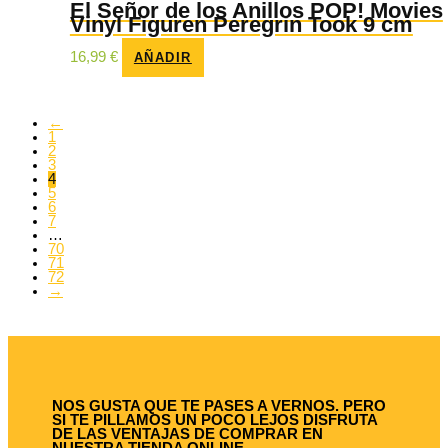
El Señor de los Anillos POP! Movies
Vinyl Figuren Peregrin Took 9 cm
16,99
€
AÑADIR
←
1
2
3
4
5
6
7
…
70
71
72
→
NOS GUSTA QUE TE PASES A VERNOS. PERO
SI TE PILLAMOS UN POCO LEJOS DISFRUTA
DE LAS VENTAJAS DE COMPRAR EN
NUESTRA TIENDA ONLINE.