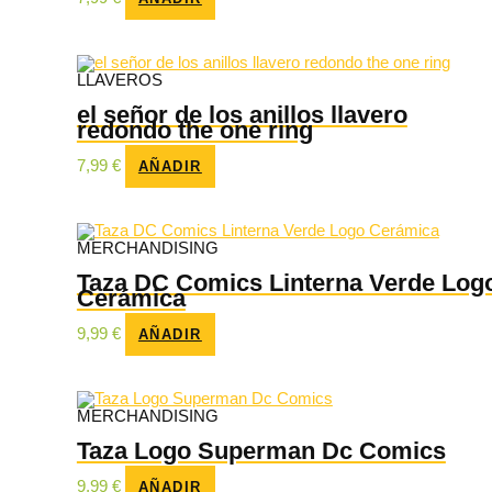
LLAVEROS
el señor de los anillos llavero
redondo the one ring
7,99
€
AÑADIR
MERCHANDISING
Taza DC Comics Linterna Verde Log
Cerámica
9,99
€
AÑADIR
MERCHANDISING
Taza Logo Superman Dc Comics
9,99
€
AÑADIR