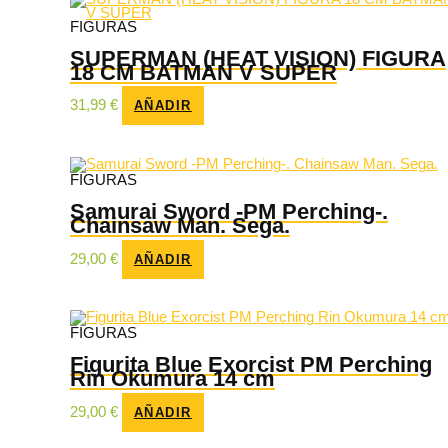
FIGURAS
SUPERMAN (HEAT VISION) FIGURA
18 CM BATMAN V SUPER
31,99
€
AÑADIR
FIGURAS
Samurai Sword -PM Perching-.
Chainsaw Man. Sega.
29,00
€
AÑADIR
FIGURAS
Figurita Blue Exorcist PM Perching
Rin Okumura 14 cm
29,00
€
AÑADIR