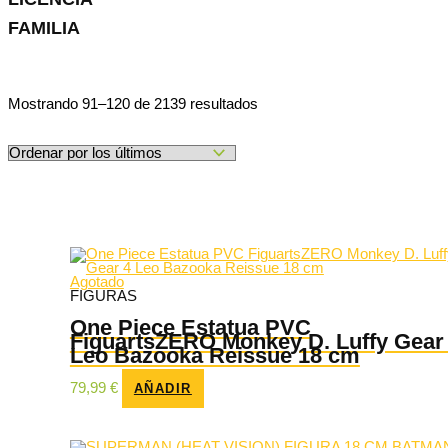
FAMILIA
Ordenado
Mostrando 91–120 de 2139 resultados
por
los
últimos
Agotado
FIGURAS
One Piece Estatua PVC
FiguartsZERO Monkey D. Luffy Gear
Leo Bazooka Reissue 18 cm
79,99
€
AÑADIR