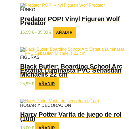
FUNKO
Predator POP! Vinyl Figuren Wolf
Predator
Rango
Este
16,99
€
-
39,99
€
AÑADIR
de
producto
precios:
tiene
desde
múltiples
16,99 €
variantes.
hasta
Las
39,99 €
opciones
FIGURAS
se
pueden
Black Butler: Boarding School Arc
elegir
Estatua Luminasta PVC Sebastian
en
Michaelis 22 cm
la
página
25,99
€
AÑADIR
de
producto
HOGAR Y DECORACIÓN
Harry Potter Varita de juego de rol
(1ud)
13,00
€
AÑADIR