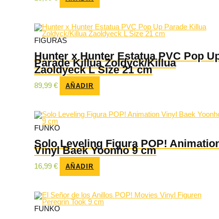
FIGURAS
Hunter x Hunter Estatua PVC Pop U
Parade Killua Zoldyck/Killua
Zaoldyeck L Size 21 cm
89,99
€
AÑADIR
FUNKO
Solo Leveling Figura POP! Animatio
Vinyl Baek Yoonho 9 cm
16,99
€
AÑADIR
FUNKO