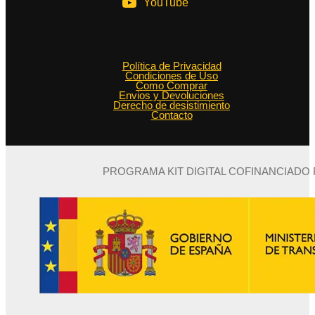
YouTube
Política de Privacidad
Condiciones de Uso
Como Comprar
Envios y Devoluciones
Derecho de desistimiento
Contacto
PROGRAMA KIT DIGITAL COFINANCIADO