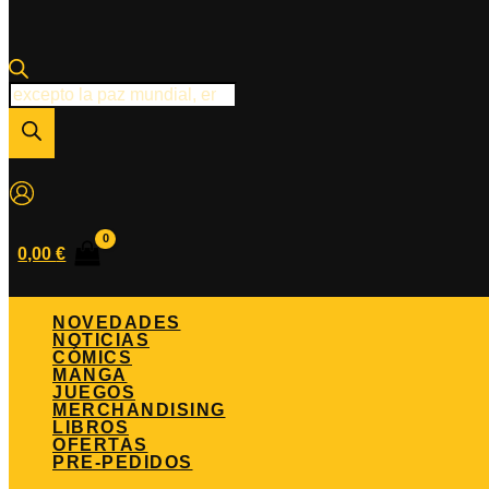
Búsqueda
de
productos
0,00
€
NOVEDADES
NOTICIAS
CÓMICS
MANGA
JUEGOS
MERCHANDISING
LIBROS
OFERTAS
PRE-PEDIDOS