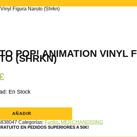
Vinyl Figura Naruto (Shrkn)
TO POP! ANIMATION VINYL 
TO (SHRKN)
€
ad:
En Stock
AÑADIR
8838047
Categorías:
Funko
,
MERCHANDISING
GRATUITO EN PEDIDOS SUPERIORES A 50€!