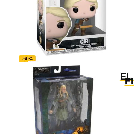
-60%
EL
F