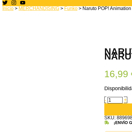
Inicio
>
MERCHANDISING
>
Funko
> Naruto POP! Animation 
NARU
NARU
16,99
Disponibilid
Naruto
-
+
POP!
Animation
Vinyl
SKU:
Figura
88969
Naruto
¡ENVÍO 
(Shrkn)
cantidad