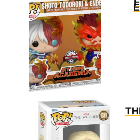
F
E
TH