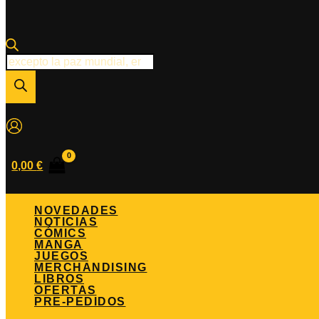
Búsqueda
de
productos
0,00
€
NOVEDADES
NOTICIAS
CÓMICS
MANGA
JUEGOS
MERCHANDISING
LIBROS
OFERTAS
PRE-PEDIDOS