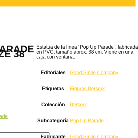
PARADE
Estatua de la línea ´Pop Up Parade´, fabricada
ZE 38
en PVC, tamaño aprox. 38 cm. Viene en una
caja con ventana.
Editoriales
Good Smile Company
Etiquetas
Figuras Berserk
Colección
Berserk
ade
Subcategoría
Pop Up Parade
Fabricante
Good Smile Company