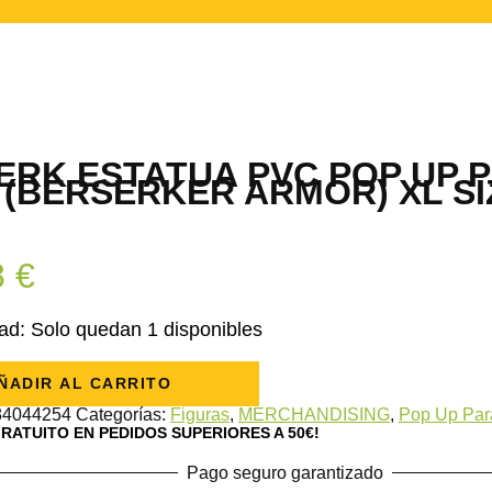
ERK ESTATUA PVC POP UP 
 (BERSERKER ARMOR) XL SI
8
€
ad:
Solo quedan 1 disponibles
ÑADIR AL CARRITO
84044254
Categorías:
Figuras
,
MERCHANDISING
,
Pop Up Par
GRATUITO EN PEDIDOS SUPERIORES A 50€!
Pago seguro garantizado