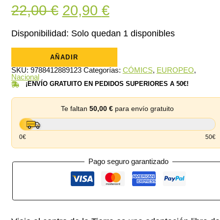
El
El
22,00
€
20,90
€
precio
precio
Disponibilidad:
Solo quedan 1 disponibles
original
actual
Viaje
Al
AÑADIR
era:
es:
Centro
SKU:
9788412889123
Categorías:
CÓMICS
,
EUROPEO
,
De
22,00 €.
20,90 €.
Nacional
La
¡ENVÍO GRATUITO EN PEDIDOS SUPERIORES A 50€!
Tierra
cantidad
Te faltan
50,00
€
para envío gratuito
0€
50€
Pago seguro garantizado