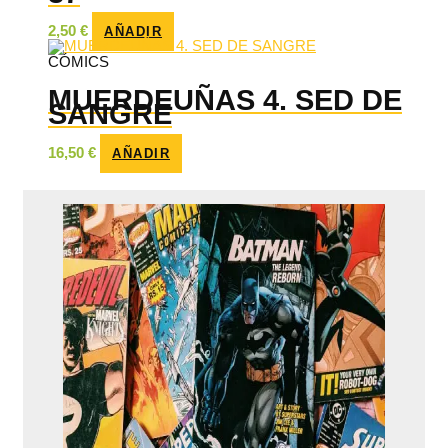
2,50
€
AÑADIR
CÓMICS
MUERDEUÑAS 4. SED DE
SANGRE
16,50
€
AÑADIR