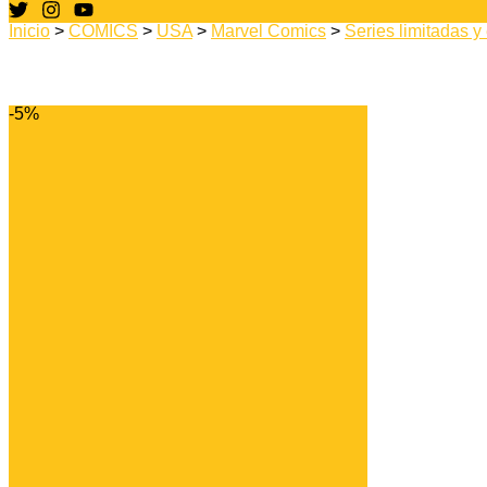
Inicio
>
CÓMICS
>
USA
>
Marvel Comics
>
Series limitadas y
-5%