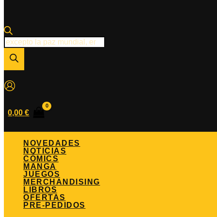
Búsqueda
de
productos
0,00
€
NOVEDADES
NOTICIAS
CÓMICS
MANGA
JUEGOS
MERCHANDISING
LIBROS
OFERTAS
PRE-PEDIDOS