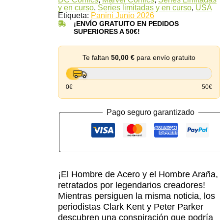
y en curso
Rafa
,
Series limitadas y en curso
,
USA
Etiqueta:
Sandoval)
Panini Junio 2026
cantidad
¡ENVÍO GRATUITO EN PEDIDOS
SUPERIORES A 50€!
Te faltan
50,00
€
para envío gratuito
0€
50€
Pago seguro garantizado
¡El Hombre de Acero y el Hombre Araña,
retratados por legendarios creadores!
Mientras persiguen la misma noticia, los
periodistas Clark Kent y Peter Parker
descubren una conspiración que podría