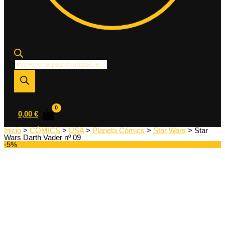
Búsqueda
de
productos
0,00
€
Inicio
>
CÓMICS
>
USA
>
Planeta Cómics
>
Star Wars
> Star
Wars Darth Vader nº 09
-5%