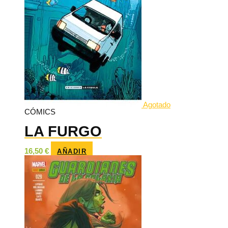
Agotado
CÓMICS
LA FURGO
16,50
€
AÑADIR