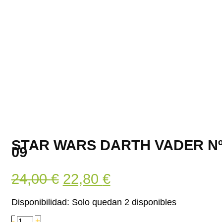
STAR WARS DARTH VADER N
09
El
El
24,00
€
22,80
€
precio
precio
Disponibilidad:
Solo quedan 2 disponibles
original
actual
Star
-
+