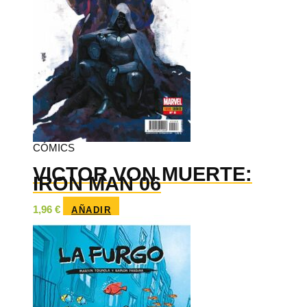
CÓMICS
VICTOR VON MUERTE:
IRON MAN 06
1,96
€
AÑADIR