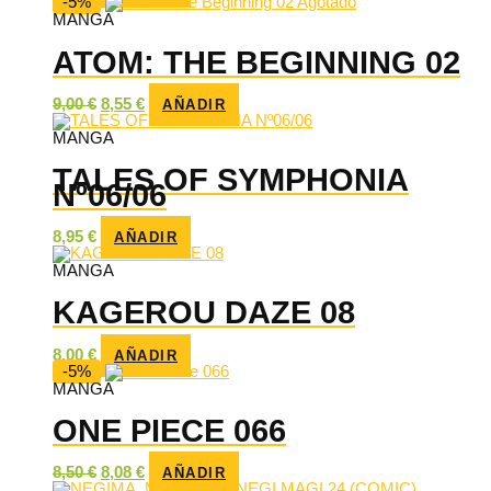
-5%
Agotado
MANGA
ATOM: THE BEGINNING 02
El
El
9,00
€
8,55
€
AÑADIR
precio
precio
original
actual
MANGA
era:
es:
9,00 €.
8,55 €.
TALES OF SYMPHONIA
Nº06/06
8,95
€
AÑADIR
MANGA
KAGEROU DAZE 08
8,00
€
AÑADIR
-5%
MANGA
ONE PIECE 066
El
El
8,50
€
8,08
€
AÑADIR
precio
precio