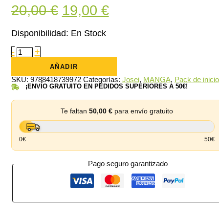
El
El
20,00
€
19,00
€
precio
precio
Disponibilidad:
En Stock
original
actual
Réquiem
-
+
por
era:
es:
el
AÑADIR
rey
20,00 €.
19,00 €.
de
SKU:
9788418739972
Categorías:
Josei
,
MANGA
,
Pack de inicio
la
¡ENVÍO GRATUITO EN PEDIDOS SUPERIORES A 50€!
rosa
(Pack
01
Te faltan
50,00
€
para envío gratuito
al
03)
cantidad
0€
50€
Pago seguro garantizado