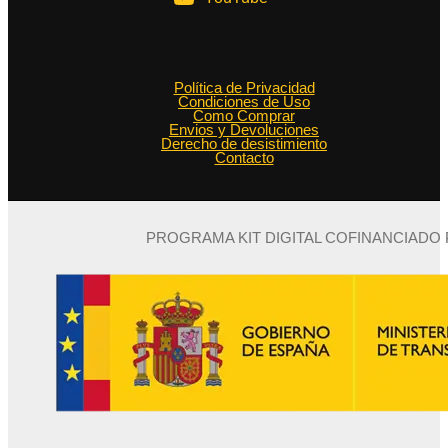
Política de Privacidad
Condiciones de Uso
Como Comprar
Envios y Devoluciones
Derecho de desistimiento
Contacto
PROGRAMA KIT DIGITAL COFINANCIADO