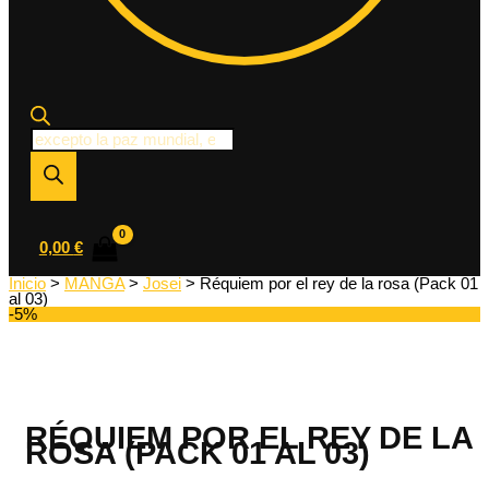
Búsqueda
de
productos
0,00
€
Inicio
>
MANGA
>
Josei
> Réquiem por el rey de la rosa (Pack 01
al 03)
-5%
RÉQUIEM POR EL REY DE LA
ROSA (PACK 01 AL 03)