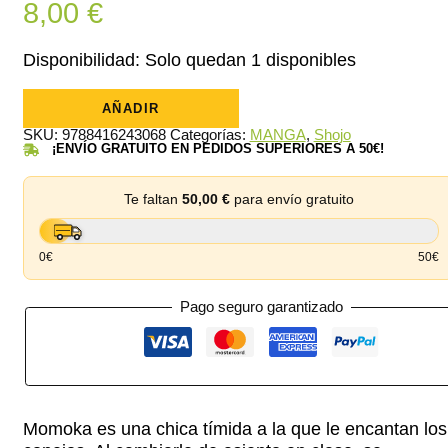
8,00
€
Disponibilidad:
Solo quedan 1 disponibles
Namida
Usagi:
AÑADIR
Historia
SKU:
9788416243068
Categorías:
MANGA
,
Shojo
de
¡ENVÍO GRATUITO EN PEDIDOS SUPERIORES A 50€!
un
amor
no
correspondido
Te faltan
50,00
€
para envío gratuito
02
cantidad
0€
50€
Pago seguro garantizado
Momoka es una chica tímida a la que le encantan los