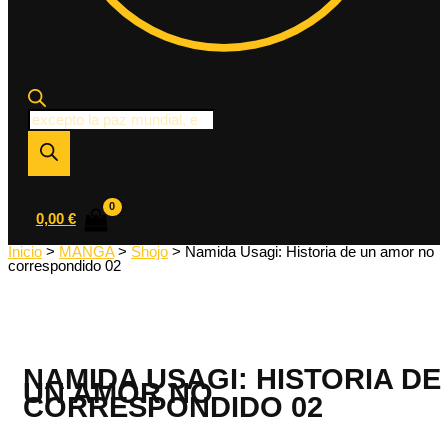
Búsqueda
de
productos
0,00
€
Inicio
>
MANGA
>
Shojo
> Namida Usagi: Historia de un amor no
correspondido 02
NAMIDA USAGI: HISTORIA DE
UN AMOR NO
CORRESPONDIDO 02