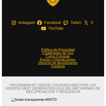
Instagram
Facebook
Twitch
X
YouTube
Política de Privacidad
Condiciones de Uso
Como Comprar
Envios y Devoluciones
Derecho de desistimiento
Contacto
PROGRAMA KIT DIGITAL COFINANCIADO POR LOS
FONDOS NEXT GENERATION (EU) DEL MECANISMO DE
RECUPERACIÓN Y RESILENCIA