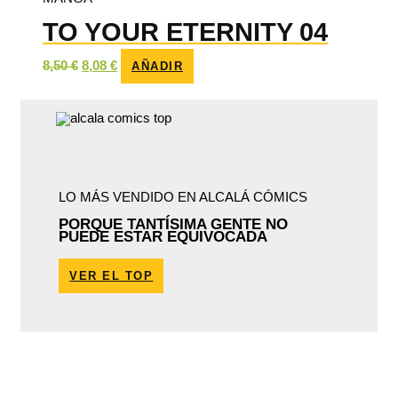
TO YOUR ETERNITY 04
El
El
8,50
€
8,08
€
AÑADIR
precio
precio
original
actual
era:
es:
8,50 €.
8,08 €.
LO MÁS VENDIDO EN ALCALÁ CÓMICS
PORQUE TANTÍSIMA GENTE NO
PUEDE ESTAR EQUIVOCADA
VER EL TOP