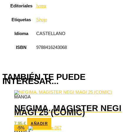
Editoriales
Ivrea
Etiquetas
Shojo
Idioma
CASTELLANO
ISBN
9788416243068
TAMBIÉN TE PUEDE
INTERESAR...
MANGA
NEGIMA. MAGISTER NEGI
MAGI 25 (COMIC)
7,95
€
AÑADIR
-5%