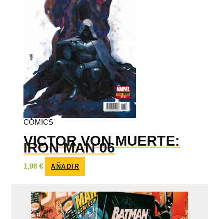
CÓMICS
VICTOR VON MUERTE:
IRON MAN 06
1,96
€
AÑADIR