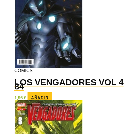
CÓMICS
LOS VENGADORES VOL 4
84
1,96
€
AÑADIR