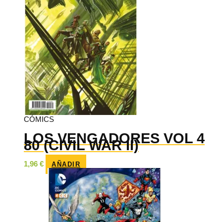
CÓMICS
LOS VENGADORES VOL 4
80 (CIVIL WAR II)
1,96
€
AÑADIR