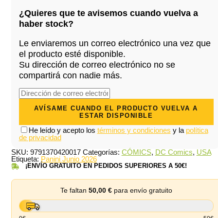
era:
es:
¿Quieres que te avisemos cuando vuelva a
65,00 €.
61,76 €.
haber stock?
Le enviaremos un correo electrónico una vez que
el producto esté disponible.
Su dirección de correo electrónico no se
compartirá con nadie más.
He leído y acepto los
términos y condiciones
y la
política
de privacidad
SKU:
9791370420017
Categorías:
CÓMICS
,
DC Comics
,
USA
Etiqueta:
Panini Junio 2026
¡ENVÍO GRATUITO EN PEDIDOS SUPERIORES A 50€!
Te faltan
50,00
€
para envío gratuito