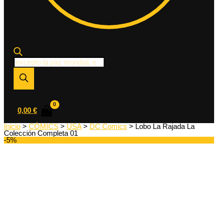
Búsqueda
de
productos
0,00
€
Inicio
>
CÓMICS
>
USA
>
DC Comics
> Lobo La Rajada La
Colección Completa 01
-5%