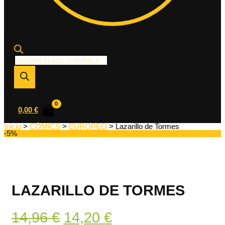
Búsqueda
de
productos
0,00
€
Inicio
>
CÓMICS
>
EUROPEO
> Lazarillo de Tormes
-5%
LAZARILLO DE TORMES
El
El
14,96
€
14,20
€