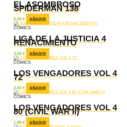
EL ASOMBROSO
SPIDERMAN 138
6,00
€
AÑADIR
CÓMICS
LIGA DE LA JUSTICIA 4
RENACIMIENTO
3,26
€
AÑADIR
CÓMICS
LOS VENGADORES VOL 4
72
2,50
€
AÑADIR
CÓMICS
LOS VENGADORES VOL 4
80 (CIVIL WAR II)
1,96
€
AÑADIR
Agotado