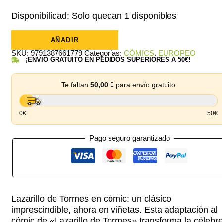
precio
precio
Disponibilidad:
Solo quedan 1 disponibles
original
actual
Lazarillo
de
AÑADIR
era:
es:
Tormes
SKU:
9791387661779
Categorías:
CÓMICS
,
EUROPEO
cantidad
14,96 €.
14,20 €.
¡ENVÍO GRATUITO EN PEDIDOS SUPERIORES A 50€!
Te faltan
50,00
€
para envío gratuito
0€
50€
Pago seguro garantizado
Lazarillo de Tormes en cómic: un clásico
imprescindible, ahora en viñetas. Esta adaptación al
cómic de «Lazarillo de Tormes» transforma la célebr