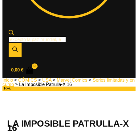
Búsqueda
de
productos
0,00
€
Inicio
>
CÓMICS
>
USA
>
Marvel Comics
>
Series limitadas y en
curso
> La Imposible Patrulla-X 16
-5%
LA IMPOSIBLE PATRULLA-X
16