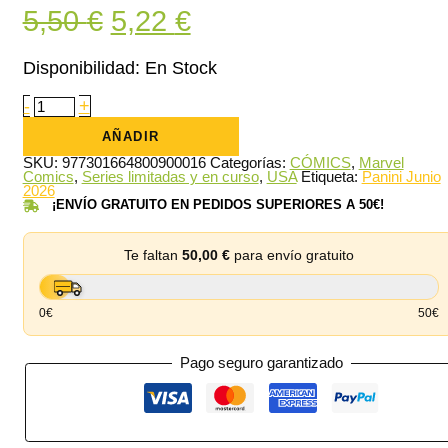
El
El
5,50
€
5,22
€
precio
precio
Disponibilidad:
En Stock
original
actual
La
-
+
Imposible
era:
es:
Patrulla-
AÑADIR
X
5,50 €.
5,22 €.
16
SKU:
977301664800900016
Categorías:
CÓMICS
,
Marvel
cantidad
Comics
,
Series limitadas y en curso
,
USA
Etiqueta:
Panini Junio
2026
¡ENVÍO GRATUITO EN PEDIDOS SUPERIORES A 50€!
Te faltan
50,00
€
para envío gratuito
0€
50€
Pago seguro garantizado