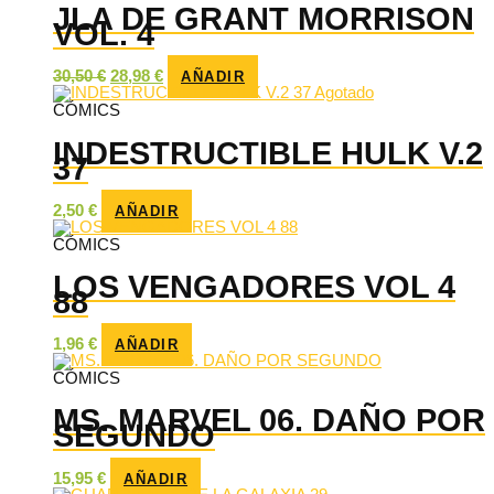
JLA DE GRANT MORRISON
VOL. 4
El
El
30,50
€
28,98
€
AÑADIR
precio
precio
Agotado
original
actual
CÓMICS
era:
es:
30,50 €.
28,98 €.
INDESTRUCTIBLE HULK V.2
37
2,50
€
AÑADIR
CÓMICS
LOS VENGADORES VOL 4
88
1,96
€
AÑADIR
CÓMICS
MS. MARVEL 06. DAÑO POR
SEGUNDO
15,95
€
AÑADIR