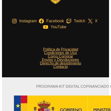
Instagram
Facebook
Twitch
X
YouTube
Política de Privacidad
Condiciones de Uso
Como Comprar
Envios y Devoluciones
Derecho de desistimiento
Contacto
PROGRAMA KIT DIGITAL COFINANCIADO