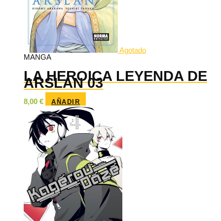
Agotado
MANGA
LA HEROICA LEYENDA DE
ARSLAN 03
8,00
€
AÑADIR