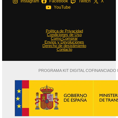
Instagram
Facebook
Twitch
X
YouTube
Política de Privacidad
Condiciones de Uso
Como Comprar
Envios y Devoluciones
Derecho de desistimiento
Contacto
PROGRAMA KIT DIGITAL COFINANCIADO