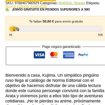
9,95 €.
9,45 €.
trino
SKU:
9788467980929
Categorías:
MANGA
,
Shonen
Etiqueta:
02
Norma Editorial Junio 2026
cantidad
¡ENVÍO GRATUITO EN PEDIDOS SUPERIORES A 50€!
Te faltan
50,00
€
para envío gratuito
0€
50€
Pago seguro garantizado
Bienvenido a casa, Kujima. Un simpático pingüino
ruso llega al catálogo de Norma Editorial con el
objetivo de hacernos disfrutar de una cálida lectura
donde este curioso personaje convivirá con la familia
Arata y viviremos junto a ellos tido tipo de aventuras
cotidianas. ¡No te pierdas su anime, próximamente