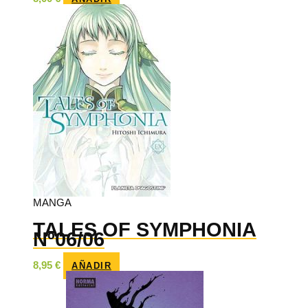
MANGA
TALES OF SYMPHONIA
Nº06/06
8,95
€
AÑADIR