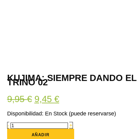
KUJIMA: SIEMPRE DANDO EL
TRINO 02
El
El
9,95
€
9,45
€
precio
precio
Disponibilidad:
En Stock (puede reservarse)
original
actual
Kujima:
-
+
Siempre
era:
es:
dando
AÑADIR
el