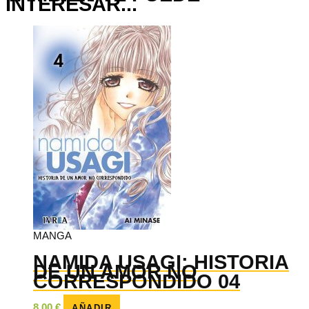
INTERESAR...
MANGA
NAMIDA USAGI: HISTORIA
DE UN AMOR NO
CORRESPONDIDO 04
8,00
€
AÑADIR