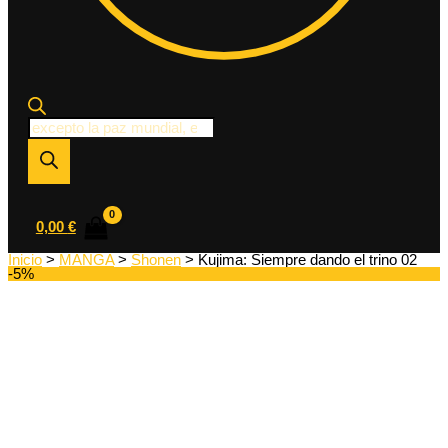
Búsqueda
de
productos
0,00
€
Inicio
>
MANGA
>
Shonen
> Kujima: Siempre dando el trino 02
-5%