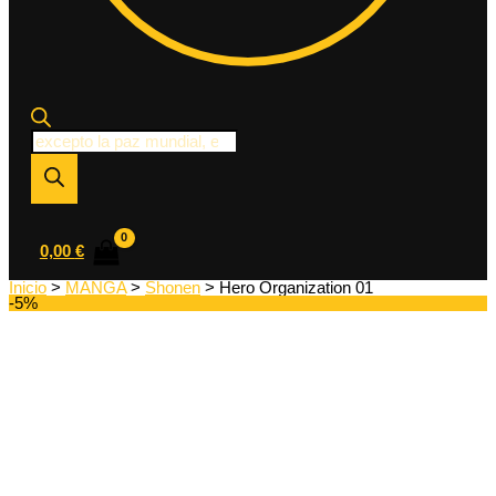
Búsqueda
de
productos
0,00
€
Inicio
>
MANGA
>
Shonen
> Hero Organization 01
-5%