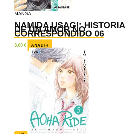
MANGA
NAMIDA USAGI: HISTORIA
DE UN AMOR NO
CORRESPONDIDO 06
8,00
€
AÑADIR