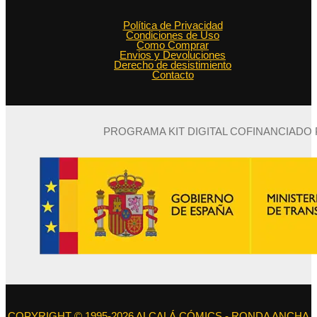
Política de Privacidad
Condiciones de Uso
Como Comprar
Envios y Devoluciones
Derecho de desistimiento
Contacto
PROGRAMA KIT DIGITAL COFINANCIADO
COPYRIGHT © 1995-2026 ALCALÁ CÓMICS - RONDA ANCHA