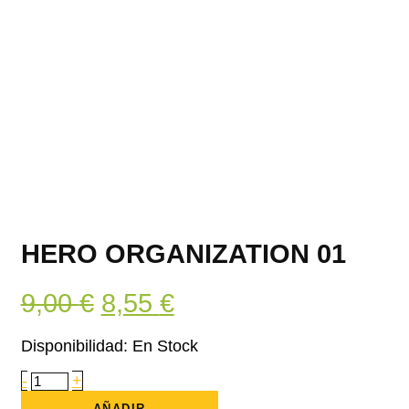
HERO ORGANIZATION 01
El
El
9,00
€
8,55
€
precio
precio
Disponibilidad:
En Stock
original
actual
Hero
-
+
Organization
era:
es:
01
AÑADIR