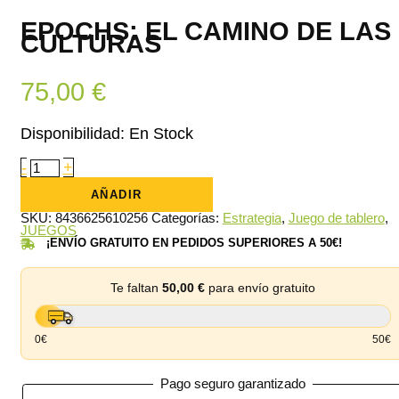
EPOCHS: EL CAMINO DE LAS
CULTURAS
75,00
€
Disponibilidad:
En Stock
Epochs:
-
+
El
camino
AÑADIR
de
las
SKU:
8436625610256
Categorías:
Estrategia
,
Juego de tablero
,
culturas
JUEGOS
cantidad
¡ENVÍO GRATUITO EN PEDIDOS SUPERIORES A 50€!
Te faltan
50,00
€
para envío gratuito
0€
50€
Pago seguro garantizado