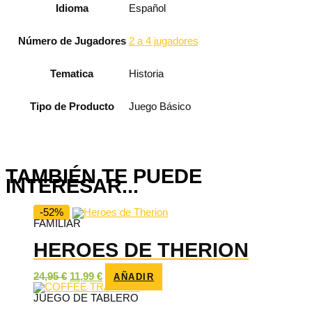
Idioma
Español
Número de Jugadores
2 a 4 jugadores
Tematica
Historia
Tipo de Producto
Juego Básico
TAMBIÉN TE PUEDE
INTERESAR...
-52%
FAMILIAR
HEROES DE THERION
El
El
24,95
€
11,99
€
AÑADIR
precio
precio
original
actual
JUEGO DE TABLERO
era:
es: