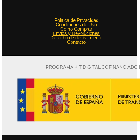
Política de Privacidad
Condiciones de Uso
Como Comprar
Envios y Devoluciones
Derecho de desistimiento
Contacto
PROGRAMA KIT DIGITAL COFINANCIADO