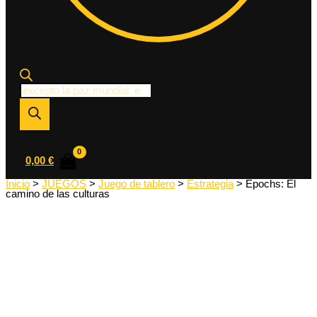
Búsqueda
de
productos
0,00
€
Inicio
>
JUEGOS
>
Juego de tablero
>
Estrategia
> Epochs: El
camino de las culturas