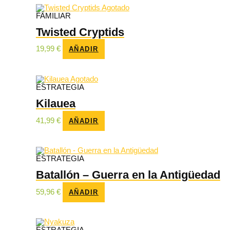
Agotado
FAMILIAR
Twisted Cryptids
19,99
€
AÑADIR
Agotado
ESTRATEGIA
Kilauea
41,99
€
AÑADIR
ESTRATEGIA
Batallón – Guerra en la Antigüedad
59,96
€
AÑADIR