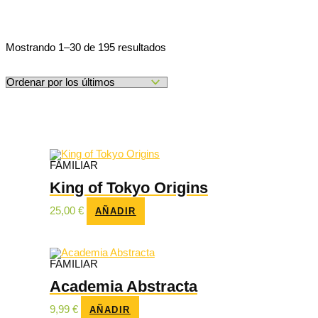
Ordenado
Mostrando 1–30 de 195 resultados
por
los
últimos
FAMILIAR
King of Tokyo Origins
25,00
€
AÑADIR
FAMILIAR
Academia Abstracta
9,99
€
AÑADIR