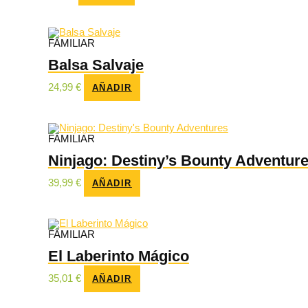
FAMILIAR
Balsa Salvaje
24,99
€
AÑADIR
FAMILIAR
Ninjago: Destiny’s Bounty Adventur
39,99
€
AÑADIR
FAMILIAR
El Laberinto Mágico
35,01
€
AÑADIR