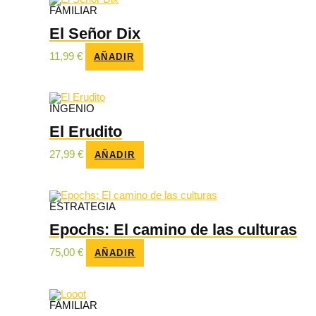
FAMILIAR
El Señor Dix
11,99
€
AÑADIR
INGENIO
El Erudito
27,99
€
AÑADIR
ESTRATEGIA
Epochs: El camino de las culturas
75,00
€
AÑADIR
FAMILIAR