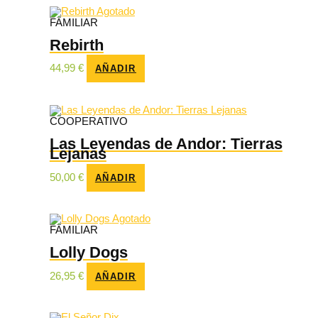
Agotado
FAMILIAR
Rebirth
44,99
€
AÑADIR
COOPERATIVO
Las Leyendas de Andor: Tierras
Lejanas
50,00
€
AÑADIR
Agotado
FAMILIAR
Lolly Dogs
26,95
€
AÑADIR