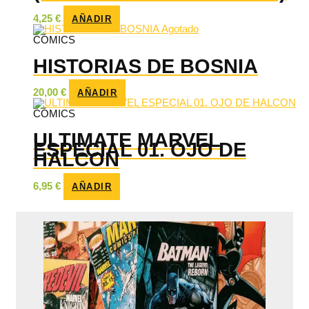
4,25
€
AÑADIR
Agotado
CÓMICS
HISTORIAS DE BOSNIA
20,00
€
AÑADIR
CÓMICS
ULTIMATE MARVEL
ESPECIAL 01. OJO DE
HALCON
6,95
€
AÑADIR