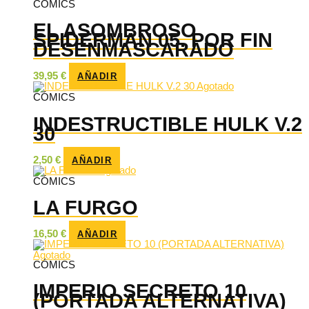
CÓMICS
EL ASOMBROSO
SPIDERMAN 05. POR FIN
DESENMASCARADO
39,95
€
AÑADIR
Agotado
CÓMICS
INDESTRUCTIBLE HULK V.2
30
2,50
€
AÑADIR
Agotado
CÓMICS
LA FURGO
16,50
€
AÑADIR
Agotado
CÓMICS
IMPERIO SECRETO 10
(PORTADA ALTERNATIVA)