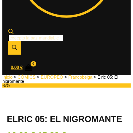
Búsqueda
de
productos
0,00
€
Inicio
>
CÓMICS
>
EUROPEO
>
Francobelga
> Elric 05: El
nigromante
-5%
ELRIC 05: EL NIGROMANTE