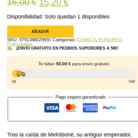
El
El
16,00
€
15,20
€
precio
precio
Disponibilidad:
Solo quedan 1 disponibles
original
actual
Elric
05:
AÑADIR
era:
es:
El
SKU:
9791388029691
Categorías:
CÓMICS
,
EUROPEO
,
nigromante
16,00 €.
15,20 €.
Francobelga
cantidad
¡ENVÍO GRATUITO EN PEDIDOS SUPERIORES A 50€!
Te faltan
50,00
€
para envío gratuito
0€
50€
Pago seguro garantizado
Tras la caída de Melniboné, su antiguo emperador,