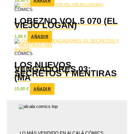
16,50
€
AÑADIR
CÓMICS
LOBEZNO VOL.5 070 (EL
VIEJO LOGAN)
1,96
€
AÑADIR
Agotado
CÓMICS
LOS NUEVOS
VENGADORES 03:
SECRETOS Y MENTIRAS
(MA
15,00
€
AÑADIR
LO MÁS VENDIDO EN ALCALÁ CÓMICS