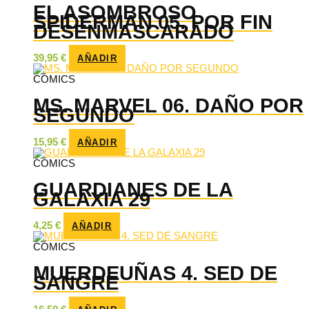
EL ASOMBROSO
SPIDERMAN 05. POR FIN
DESENMASCARADO
39,95
€
AÑADIR
CÓMICS
MS. MARVEL 06. DAÑO POR
SEGUNDO
15,95
€
AÑADIR
CÓMICS
GUARDIANES DE LA
GALAXIA 29
4,25
€
AÑADIR
CÓMICS
MUERDEUÑAS 4. SED DE
SANGRE