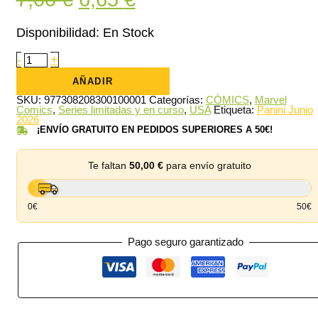
precio
precio
Disponibilidad:
En Stock
original
actual
El
-
+
infernal
era:
es:
Hulk
AÑADIR
1
7,00 €.
6,65 €.
cantidad
SKU:
977308208300100001
Categorías:
CÓMICS
,
Marvel
Comics
,
Series limitadas y en curso
,
USA
Etiqueta:
Panini Junio
2026
¡ENVÍO GRATUITO EN PEDIDOS SUPERIORES A 50€!
Te faltan
50,00
€
para envío gratuito
0€
50€
Pago seguro garantizado