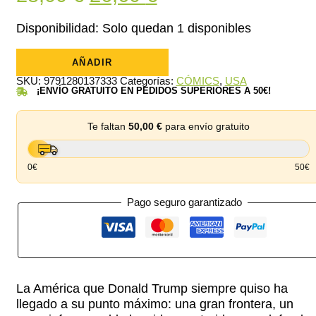
precio
precio
Disponibilidad:
Solo quedan 1 disponibles
original
actual
Dark
Frontier
AÑADIR
era:
es:
Omnibus
SKU:
9791280137333
Categorías:
CÓMICS
,
USA
cantidad
28,00 €.
26,60 €.
¡ENVÍO GRATUITO EN PEDIDOS SUPERIORES A 50€!
Te faltan
50,00
€
para envío gratuito
0€
50€
Pago seguro garantizado
La América que Donald Trump siempre quiso ha
llegado a su punto máximo: una gran frontera, un