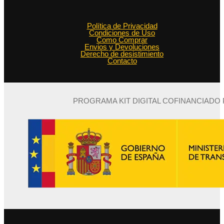
Política de Privacidad
Condiciones de Uso
Como Comprar
Envios y Devoluciones
Derecho de desistimiento
Contacto
PROGRAMA KIT DIGITAL COFINANCIADO