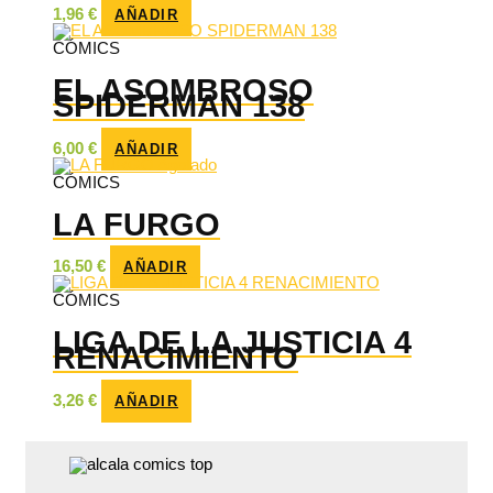
1,96
€
AÑADIR
CÓMICS
EL ASOMBROSO
SPIDERMAN 138
6,00
€
AÑADIR
Agotado
CÓMICS
LA FURGO
16,50
€
AÑADIR
CÓMICS
LIGA DE LA JUSTICIA 4
RENACIMIENTO
3,26
€
AÑADIR