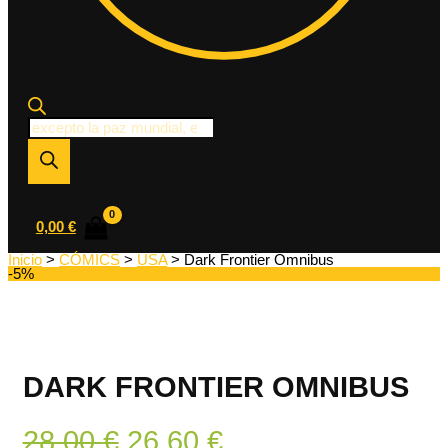
Búsqueda
de
productos
0,00
€
Inicio
>
CÓMICS
>
USA
> Dark Frontier Omnibus
-5%
DARK FRONTIER OMNIBUS
El
El
28,00
€
26,60
€