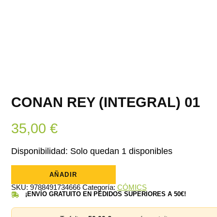
CONAN REY (INTEGRAL) 01
35,00
€
Disponibilidad:
Solo quedan 1 disponibles
CONAN
REY
AÑADIR
(INTEGRAL)
SKU:
9788491734666
Categoría:
CÓMICS
01
¡ENVÍO GRATUITO EN PEDIDOS SUPERIORES A 50€!
cantidad