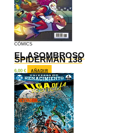
CÓMICS
EL ASOMBROSO
SPIDERMAN 138
6,00
€
AÑADIR