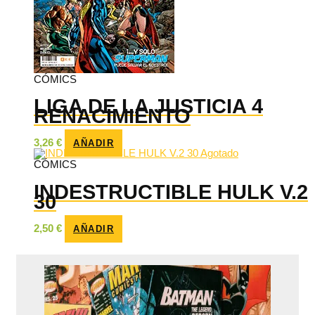
CÓMICS
LIGA DE LA JUSTICIA 4
RENACIMIENTO
3,26
€
AÑADIR
Agotado
CÓMICS
INDESTRUCTIBLE HULK V.2
30
2,50
€
AÑADIR