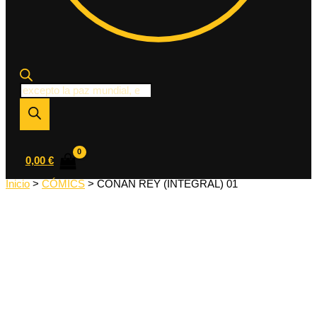
Búsqueda
de
productos
0,00
€
Inicio
>
CÓMICS
> CONAN REY (INTEGRAL) 01