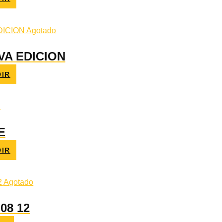
Agotado
VA EDICION
IR
E
IR
Agotado
08 12