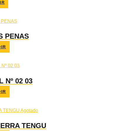
IR
S PENAS
IR
 Nº 02 03
IR
Agotado
UERRA TENGU