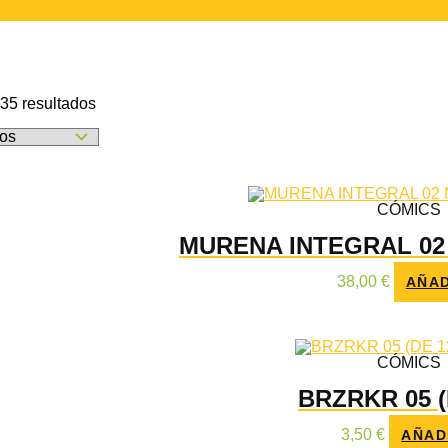
Ordenado
35 resultados
por
los
últimos
CÓMICS
MURENA INTEGRAL 02
38,00
€
AÑAD
CÓMICS
BRZRKR 05 (
3,50
€
AÑAD