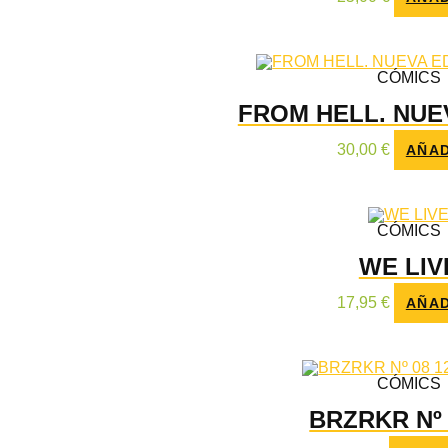
CÓMICS
FROM HELL. NUE
30,00
€
AÑAD
CÓMICS
WE LIV
17,95
€
AÑAD
CÓMICS
BRZRKR Nº 