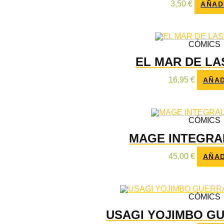
3,50
€
AÑAD
CÓMICS
EL MAR DE LA
16,95
€
AÑAD
CÓMICS
MAGE INTEGRAL
45,00
€
AÑAD
CÓMICS
USAGI YOJIMBO G