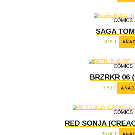
CÓMICS
SAGA TOM
18,95
€
AÑAD
CÓMICS
BRZRKR 06 (
3,50
€
AÑAD
CÓMICS
RED SONJA (CREAC
25,00
€
AÑAD