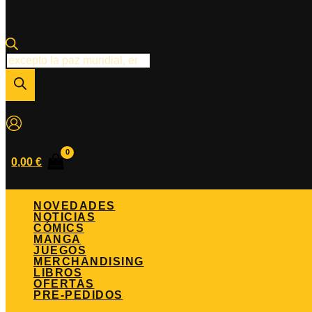
Búsqueda
de
productos
0,00
€
NOVEDADES
NOTICIAS
CÓMICS
MANGA
JUEGOS
MERCHANDISING
LIBROS
OFERTAS
PRE-PEDIDOS