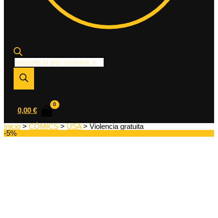
Búsqueda
de
productos
0,00
€
Inicio
>
CÓMICS
>
USA
> Violencia gratuita
-5%