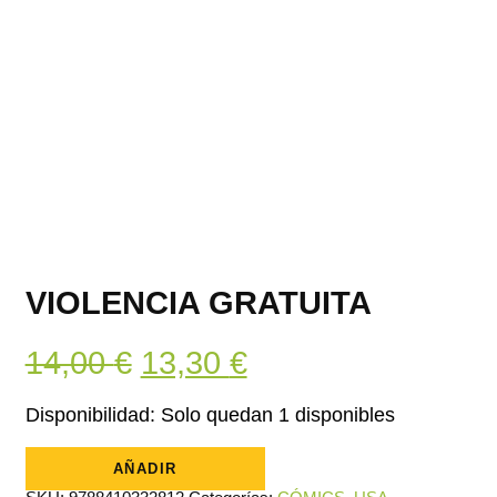
VIOLENCIA GRATUITA
El
El
14,00
€
13,30
€
precio
precio
Disponibilidad:
Solo quedan 1 disponibles
original
actual
Violencia
gratuita
AÑADIR
era:
es:
cantidad