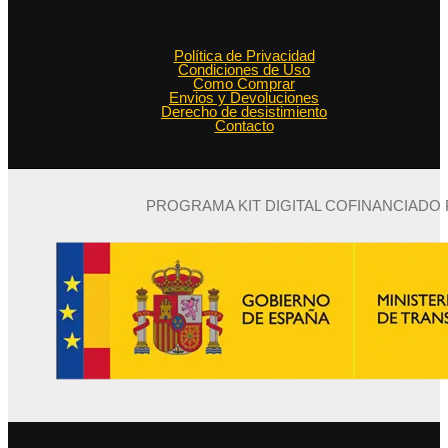
Política de Privacidad
Condiciones de Uso
Como Comprar
Envios y Devoluciones
Derecho de desistimiento
Contacto
PROGRAMA KIT DIGITAL COFINANCIADO