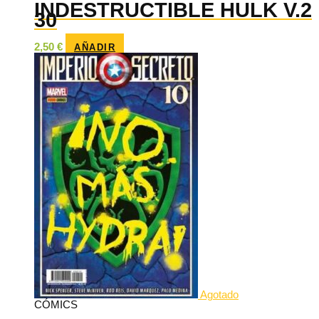
INDESTRUCTIBLE HULK V.2
30
2,50
€
AÑADIR
Agotado
CÓMICS