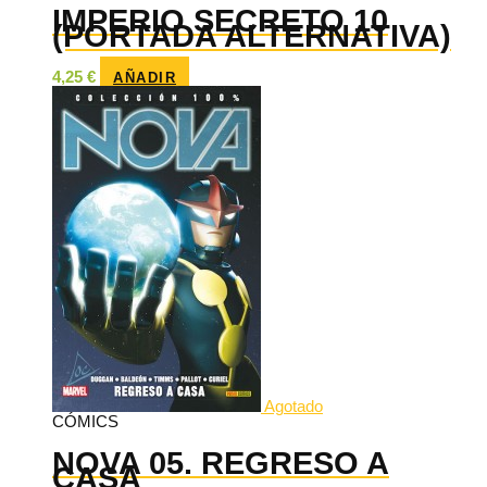
IMPERIO SECRETO 10
(PORTADA ALTERNATIVA)
4,25
€
AÑADIR
Agotado
CÓMICS
NOVA 05. REGRESO A
CASA