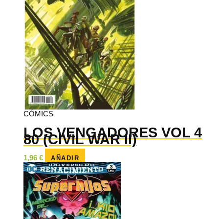
CÓMICS
LOS VENGADORES VOL 4
80 (CIVIL WAR II)
1,96
€
AÑADIR