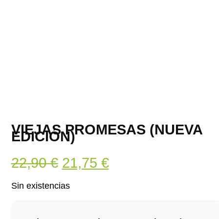
VIEJAS PROMESAS (NUEVA
EDICIÓN)
El
El
22,90
€
21,75
€
precio
precio
Sin existencias
original
actual
era:
es: