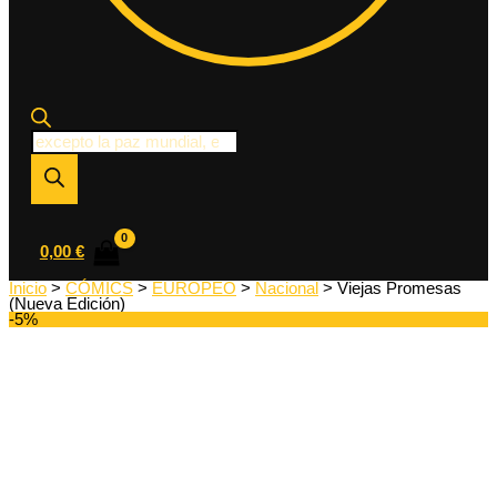
Búsqueda
de
productos
0,00
€
Inicio
>
CÓMICS
>
EUROPEO
>
Nacional
> Viejas Promesas
(Nueva Edición)
-5%