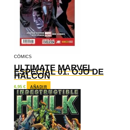
CÓMICS
ULTIMATE MARVEL
ESPECIAL 01. OJO DE
HALCON
6,95
€
AÑADIR