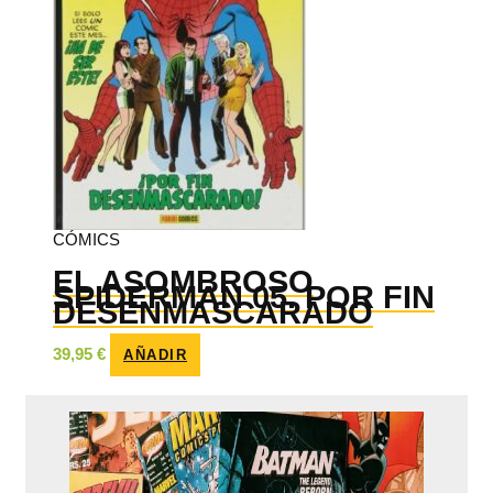
CÓMICS
EL ASOMBROSO
SPIDERMAN 05. POR FIN
DESENMASCARADO
39,95
€
AÑADIR