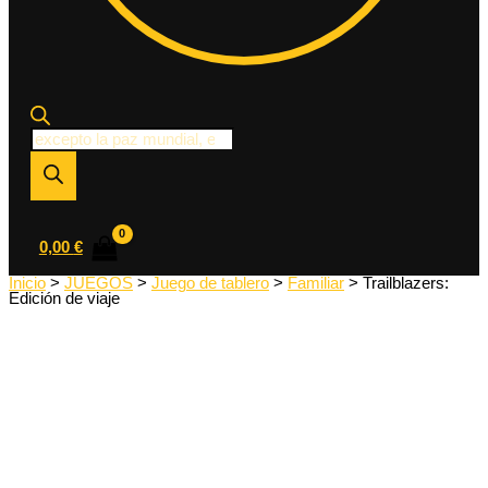
Búsqueda
de
productos
0,00
€
Inicio
>
JUEGOS
>
Juego de tablero
>
Familiar
> Trailblazers:
Edición de viaje