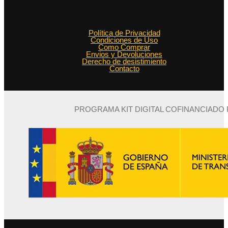
Política de Privacidad
Condiciones de Uso
Como Comprar
Envios y Devoluciones
Derecho de desistimiento
Contacto
PROGRAMA KIT DIGITAL COFINANCIADO