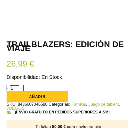
TRAILBLAZERS: EDICIÓN DE
VIAJE
26,99
€
Disponibilidad:
En Stock
Trailblazers:
-
+
Edición
de
AÑADIR
viaje
cantidad
SKU:
8436607946588
Categorías:
Familiar
,
Juego de tablero
,
JUEGOS
¡ENVÍO GRATUITO EN PEDIDOS SUPERIORES A 50€!
Te faltan
50,00
€
para envío gratuito