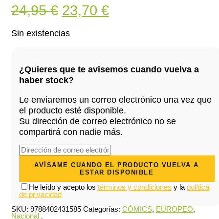
El
El
24,95
€
23,70
€
precio
precio
Sin existencias
original
actual
era:
es:
¿Quieres que te avisemos cuando vuelva a
24,95 €.
23,70 €.
haber stock?
Le enviaremos un correo electrónico una vez que
el producto esté disponible.
Su dirección de correo electrónico no se
compartirá con nadie más.
He leído y acepto los
términos y condiciones
y la
política
de privacidad
SKU:
9788402431585
Categorías:
CÓMICS
,
EUROPEO
,
Nacional