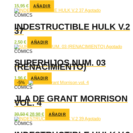
15,95
€
AÑADIR
Agotado
CÓMICS
INDESTRUCTIBLE HULK V.2
37
2,50
€
AÑADIR
Agotado
CÓMICS
SUPERHIJOS NUM. 03
(RENACIMIENTO)
1,96
€
AÑADIR
-5%
CÓMICS
JLA DE GRANT MORRISON
VOL. 4
El
El
30,50
€
28,98
€
AÑADIR
precio
precio
Agotado
original
actual
CÓMICS
era:
es:
30,50 €.
28,98 €.