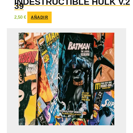
INDESTRUCTIBLE HULK V.2
39
2,50
€
AÑADIR