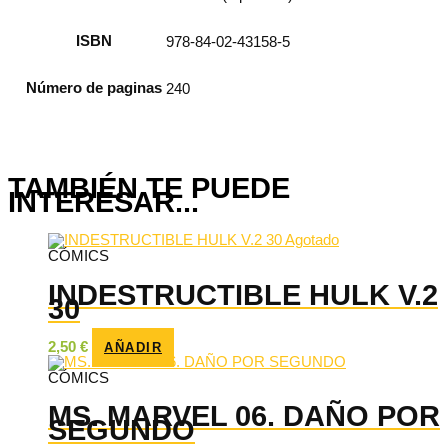
ISBN
978-84-02-43158-5
Número de paginas
240
TAMBIÉN TE PUEDE
INTERESAR...
Agotado
CÓMICS
INDESTRUCTIBLE HULK V.2
30
2,50
€
AÑADIR
CÓMICS
MS. MARVEL 06. DAÑO POR
SEGUNDO