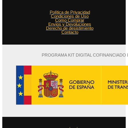
Política de Privacidad
Condiciones de Uso
Como Comprar
Envios y Devoluciones
Derecho de desistimiento
Contacto
PROGRAMA KIT DIGITAL COFINANCIADO