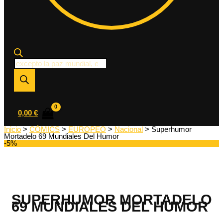
Búsqueda
de
productos
0,00
€
Inicio
>
CÓMICS
>
EUROPEO
>
Nacional
> Superhumor
Mortadelo 69 Mundiales Del Humor
-5%
SUPERHUMOR MORTADELO
69 MUNDIALES DEL HUMOR