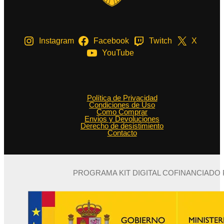
Instagram
Facebook
Twitch
X
YouTube
Política de Privacidad
Condiciones de Uso
Como Comprar
Envios y Devoluciones
Derecho de desistimiento
Contacto
PROGRAMA KIT DIGITAL COFINANCIADO