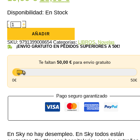
precio
precio
Disponibilidad:
En Stock
original
actual
Sky
-
+
cantidad
era:
es:
AÑADIR
19,00 €.
18,05 €.
SKU:
9791399008654
Categorías:
LIBROS
,
Novelas
¡ENVÍO GRATUITO EN PEDIDOS SUPERIORES A 50€!
Te faltan
50,00
€
para envío gratuito
0€
50€
Pago seguro garantizado
En Sky no hay desempleo. En Sky todos están