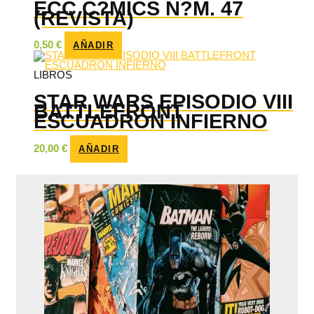
ECC C?MICS N?M. 47
(REVISTA)
0,50
€
AÑADIR
LIBROS
STAR WARS EPISODIO VIII
BATTLEFRONT
ESCUADRON INFIERNO
20,00
€
AÑADIR