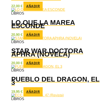
22,00
€
AÑADIR
LIBROS
LO QUE LA MAREA
ESCONDE
20,90
€
AÑADIR
LIBROS
STAR WAR DOCTORA
APHRA (NOVELA)
20,00
€
AÑADIR
LIBROS
PUEBLO DEL DRAGON, EL
3
19,95
€
AÑADIR
LIBROS