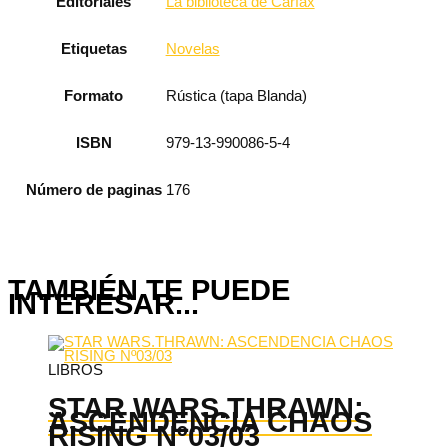
Editoriales
La biblioteca de Carfax
Etiquetas
Novelas
Formato
Rústica (tapa Blanda)
ISBN
979-13-990086-5-4
Número de paginas
176
TAMBIÉN TE PUEDE
INTERESAR...
LIBROS
STAR WARS.THRAWN:
ASCENDENCIA CHAOS
RISING Nº03/03