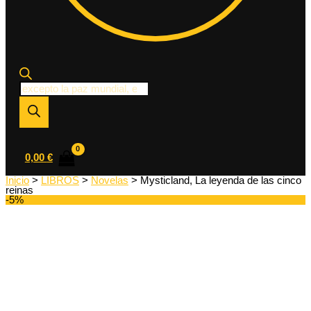
Búsqueda
de
productos
0,00
€
Inicio
>
LIBROS
>
Novelas
> Mysticland, La leyenda de las cinco
reinas
-5%