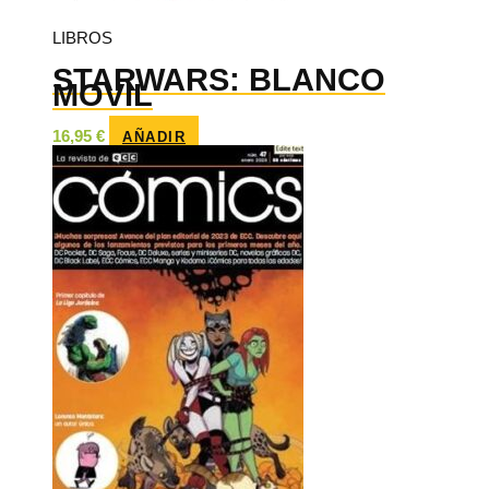
LIBROS
STARWARS: BLANCO
MOVIL
16,95
€
AÑADIR