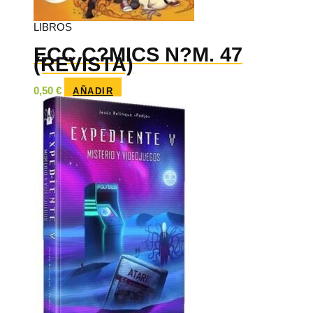
LIBROS
ECC C?MICS N?M. 47
(REVISTA)
0,50
€
AÑADIR