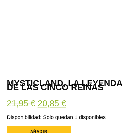
MYSTICLAND, LA LEYENDA
DE LAS CINCO REINAS
El
El
21,95
€
20,85
€
precio
precio
Disponibilidad:
Solo quedan 1 disponibles
original
actual
Mysticland,
La
AÑADIR