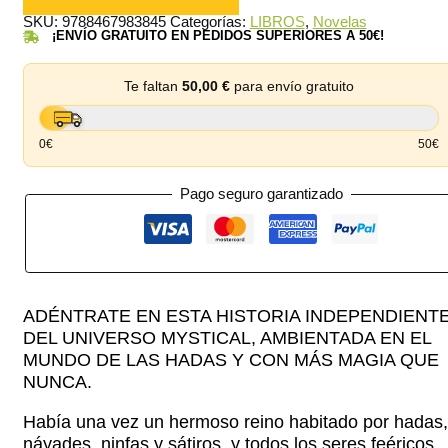
era:
es:
leyenda
SKU:
9788467983845
Categorías:
LIBROS
,
Novelas
de
21,95 €.
20,85 €.
¡ENVÍO GRATUITO EN PEDIDOS SUPERIORES A 50€!
las
cinco
reinas
cantidad
Te faltan
50,00
€
para envío gratuito
0€
50€
Pago seguro garantizado
ADÉNTRATE EN ESTA HISTORIA INDEPENDIENT
DEL UNIVERSO MYSTICAL, AMBIENTADA EN EL
MUNDO DE LAS HADAS Y CON MÁS MAGIA QUE
NUNCA.
Había una vez un hermoso reino habitado por hadas,
náyades, ninfas y sátiros, y todos los seres feéricos