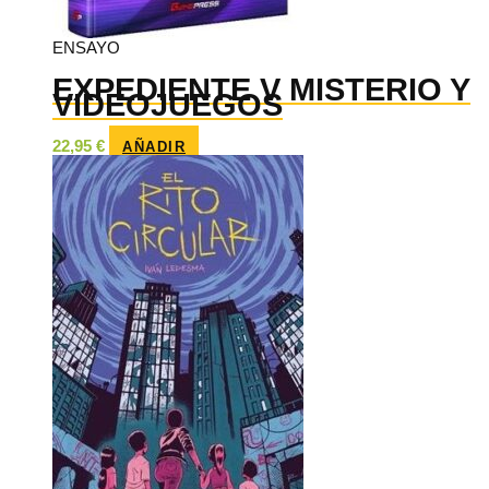
ENSAYO
EXPEDIENTE V MISTERIO Y
VIDEOJUEGOS
22,95
€
AÑADIR