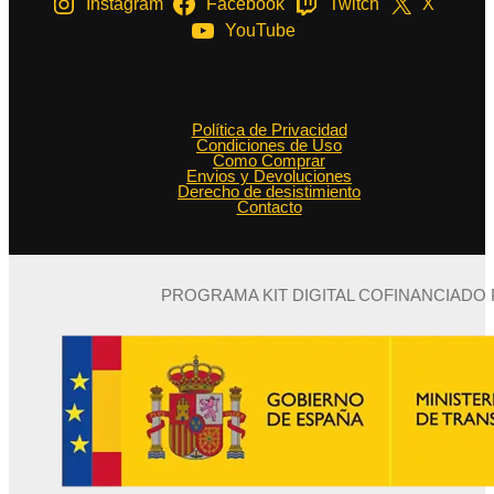
Instagram
Facebook
Twitch
X
YouTube
Política de Privacidad
Condiciones de Uso
Como Comprar
Envios y Devoluciones
Derecho de desistimiento
Contacto
PROGRAMA KIT DIGITAL COFINANCIADO