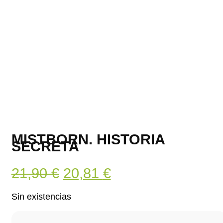
MISTBORN. HISTORIA
SECRETA
El
El
21,90
€
20,81
€
precio
precio
Sin existencias
original
actual