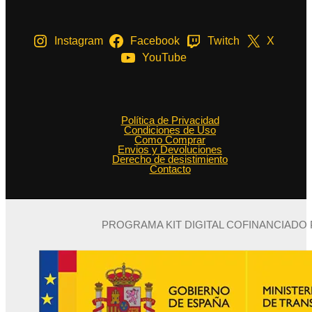
Instagram
Facebook
Twitch
X
YouTube
Política de Privacidad
Condiciones de Uso
Como Comprar
Envios y Devoluciones
Derecho de desistimiento
Contacto
PROGRAMA KIT DIGITAL COFINANCIADO