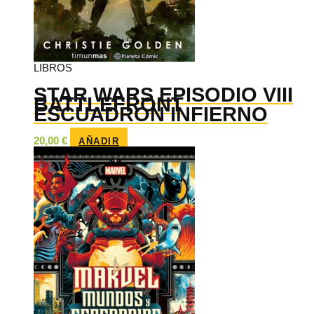
LIBROS
STAR WARS EPISODIO VIII
BATTLEFRONT
ESCUADRON INFIERNO
20,00
€
AÑADIR