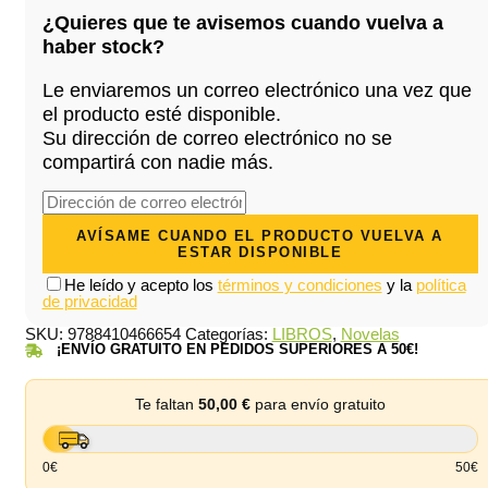
era:
es:
¿Quieres que te avisemos cuando vuelva a
21,90 €.
20,81 €.
haber stock?
Le enviaremos un correo electrónico una vez que
el producto esté disponible.
Su dirección de correo electrónico no se
compartirá con nadie más.
He leído y acepto los
términos y condiciones
y la
política
de privacidad
SKU:
9788410466654
Categorías:
LIBROS
,
Novelas
¡ENVÍO GRATUITO EN PEDIDOS SUPERIORES A 50€!
Te faltan
50,00
€
para envío gratuito
0€
50€