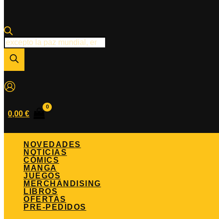
Búsqueda
de
productos
0,00
€
NOVEDADES
NOTICIAS
CÓMICS
MANGA
JUEGOS
MERCHANDISING
LIBROS
OFERTAS
PRE-PEDIDOS