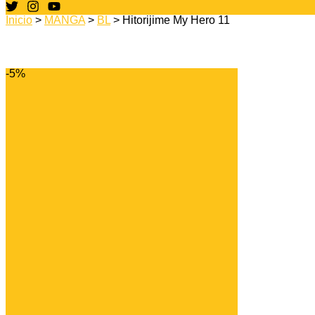
Inicio
>
MANGA
>
BL
> Hitorijime My Hero 11
-5%