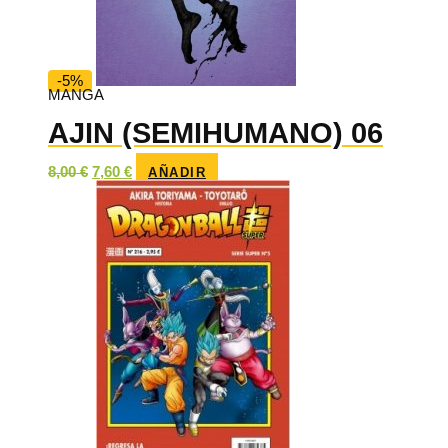
-5%
MANGA
AJIN (SEMIHUMANO) 06
El
El
8,00
€
7,60
€
AÑADIR
precio
precio
original
actual
era:
es:
8,00 €.
7,60 €.