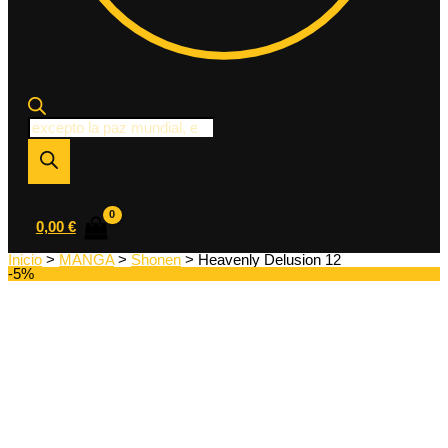
Búsqueda
de
productos
0,00
€
Inicio
>
MANGA
>
Shonen
> Heavenly Delusion 12
-5%