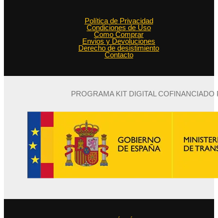
Política de Privacidad
Condiciones de Uso
Como Comprar
Envios y Devoluciones
Derecho de desistimiento
Contacto
PROGRAMA KIT DIGITAL COFINANCIADO