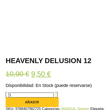
HEAVENLY DELUSION 12
El
El
10,00
€
9,50
€
precio
precio
Disponibilidad:
En Stock (puede reservarse)
original
actual
Heavenly
-
+
Delusion
era:
es:
12
AÑADIR
cantidad
10,00 €.
9,50 €.
SKU:
9788467982725
Categorías:
MANGA
,
Shonen
Etiqueta: