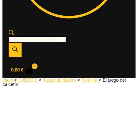
Búsqueda
de
productos
0,00
€
Inicio
>
JUEGOS
>
Juego de tablero
>
Familiar
> El juego del
calcetín