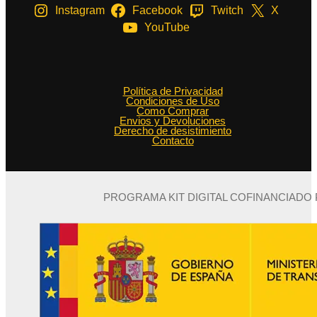
Instagram
Facebook
Twitch
X
YouTube
Política de Privacidad
Condiciones de Uso
Como Comprar
Envios y Devoluciones
Derecho de desistimiento
Contacto
PROGRAMA KIT DIGITAL COFINANCIADO