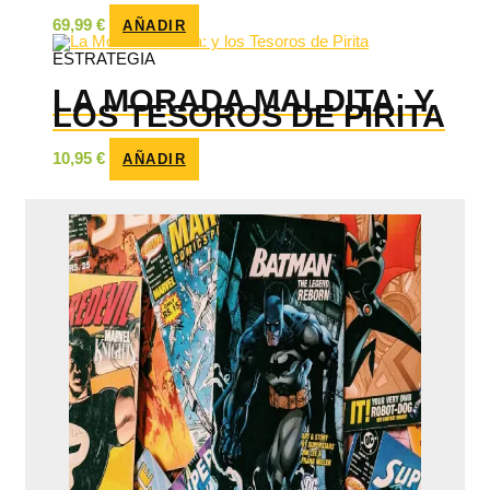
69,99
€
AÑADIR
ESTRATEGIA
LA MORADA MALDITA: Y
LOS TESOROS DE PIRITA
10,95
€
AÑADIR