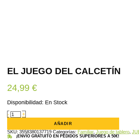
EL JUEGO DEL CALCETÍN
24,99
€
Disponibilidad:
En Stock
El
-
+
juego
del
AÑADIR
calcetín
cantidad
SKU:
3558380137719
Categorías:
Familiar
,
Juego de tablero
,
JU
¡ENVÍO GRATUITO EN PEDIDOS SUPERIORES A 50€!